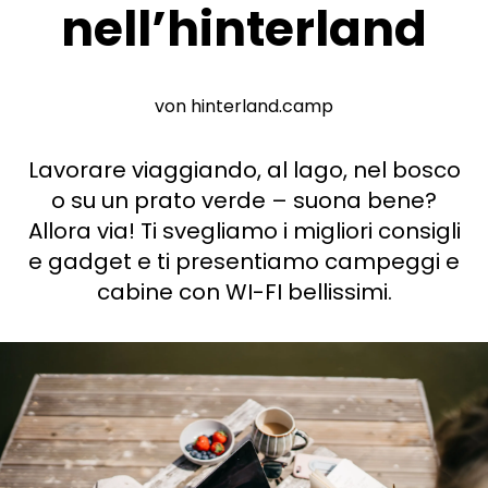
nell’hinterland
Chiedi a Howdy
Ispirazione fotografica
von hinterland.camp
Suggerimenti e ispirazione
Lavorare viaggiando, al lago, nel bosco
Storie dall'Hinterland
o su un prato verde – suona bene?
Allora via! Ti svegliamo i migliori consigli
Buoni
e gadget e ti presentiamo campeggi e
cabine con WI-FI bellissimi.
Chi siamo
Negozio
Contatti
Select language