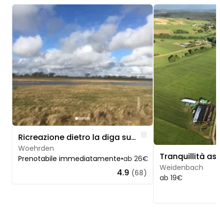
Image 1 of 5
Image 1 of 5
Like
Ricreazione dietro la diga sul Mare del Nord
Woehrden
Prenotabile immediatamente
•
ab 26€
Weidenbach
4.9
(68)
ab 19€