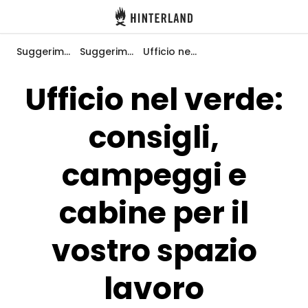
Hinterland
Indietro
Suggerimenti e ispirazione
Suggerimenti e ispirazioni
Ufficio nel verde: consigli, campeggi e cabine per il vostro spazio lavoro nell’hinterland
Ufficio nel verde:
consigli,
Accedi
Registro
campeggi e
cabine per il
Diventare Host
vostro spazio
Piazzole
Alloggi
lavoro
Pianificazione viaggio