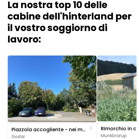
La nostra top 10 delle
cabine dell'hinterland per
il vostro soggiorno di
lavoro:
Image 1 of 5
Image 1 of 5
Like
Piazzola accogliente - nei monti Harz
Munkbrarup
Goslar