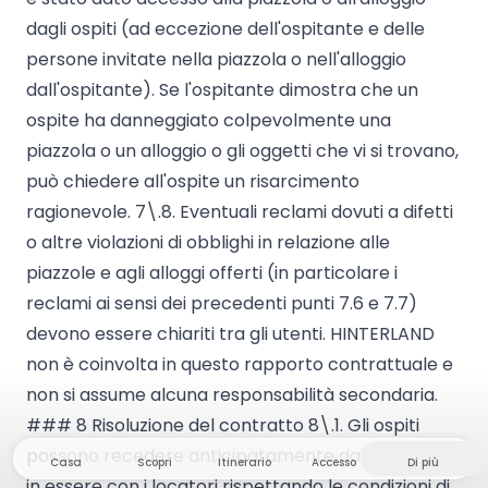
dagli ospiti (ad eccezione dell'ospitante e delle
persone invitate nella piazzola o nell'alloggio
dall'ospitante). Se l'ospitante dimostra che un
ospite ha danneggiato colpevolmente una
piazzola o un alloggio o gli oggetti che vi si trovano,
può chiedere all'ospite un risarcimento
ragionevole. 7\.8. Eventuali reclami dovuti a difetti
o altre violazioni di obblighi in relazione alle
piazzole e agli alloggi offerti (in particolare i
reclami ai sensi dei precedenti punti 7.6 e 7.7)
devono essere chiariti tra gli utenti. HINTERLAND
non è coinvolta in questo rapporto contrattuale e
non si assume alcuna responsabilità secondaria.
### 8 Risoluzione del contratto 8\.1. Gli ospiti
possono recedere anticipatamente dai contratti
Casa
Scopri
Itinerario
Accesso
Di più
in essere con i locatori rispettando le condizioni di