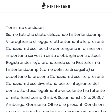
Hinterland
Indietro
Termini e condizioni
Siamo lieti che stiate utilizzando hinterland.camp.
Vi preghiamo di leggere attentamente le presenti
Accedi
Condizioni d'uso, poiché contengono informazioni
importanti sui vostri diritti e obblighi contrattuali.
Registro
Registrandosi e/o prenotando sulla Piattaforma
hinterland.camp (come definita di seguito) si
Diventare Host
accettano le presenti Condizioni d'uso. Le presenti
Condizioni d'uso diventano parte integrante del
Piazzole
contratto d'uso legalmente vincolante tra l'utente
e hinterland camp GmbH, Susannenstr. 21a, 20357
Alloggi
Amburgo, Germania. Oltre alle presenti Condizioni
Pianificazione viaggio
d'uso, si prega di prendere in considerazione anche