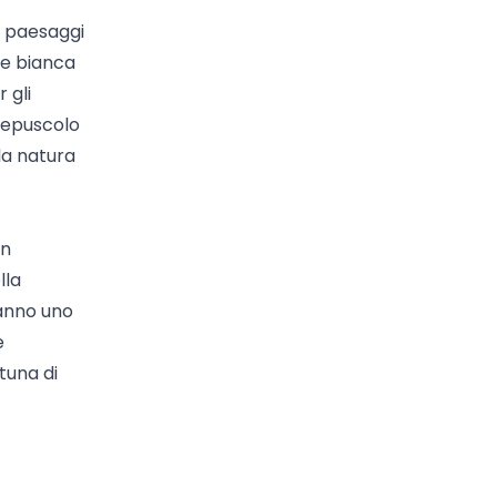
ei paesaggi
le bianca
 gli
crepuscolo
la natura
un
lla
fanno uno
e
tuna di