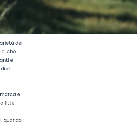
arietà dei
ici che
anti e
o due
nimarca e
o fitte
di, quando