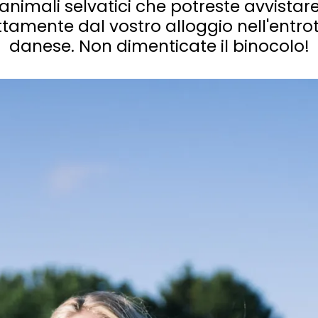
animali selvatici che potreste avvistar
ttamente dal vostro alloggio nell'entro
danese. Non dimenticate il binocolo!