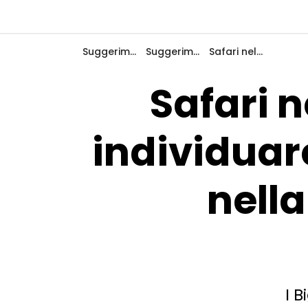
Indietro
Suggerimenti e ispirazione
Suggerimenti e ispirazioni
Safari nell'hinterland: riuscite a individuare questi 3 animali selvatici nella campagna danese?
Safari n
Accedi
individuare
Registro
nell
Diventare Host
Piazzole
Alloggi
I B
Pianificazione viaggio