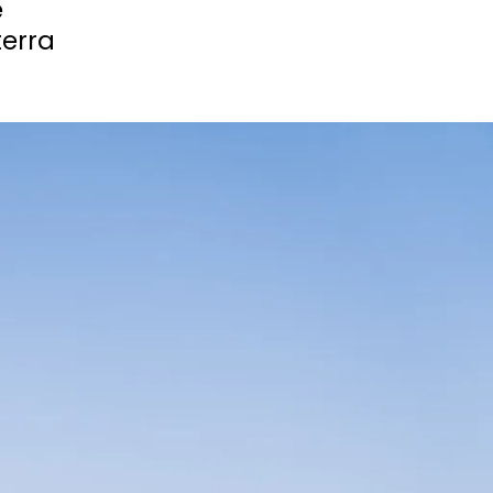
e
terra