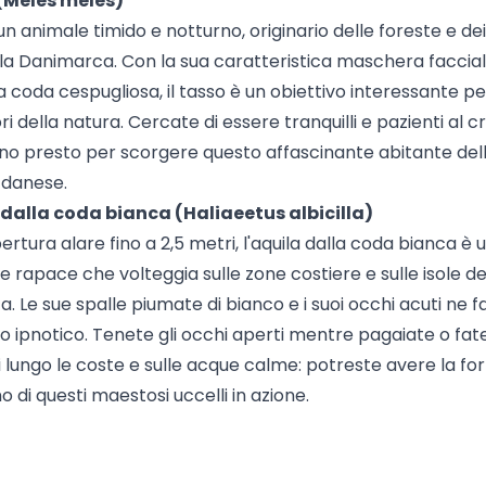
 (Meles meles)
 un animale timido e notturno, originario delle foreste e d
lla Danimarca. Con la sua caratteristica maschera faccia
a coda cespugliosa, il tasso è un obiettivo interessante per
i della natura. Cercate di essere tranquilli e pazienti al 
ino presto per scorgere questo affascinante abitante del
 danese.
 dalla coda bianca (Haliaeetus albicilla)
rtura alare fino a 2,5 metri, l'aquila dalla coda bianca è 
 rapace che volteggia sulle zone costiere e sulle isole de
. Le sue spalle piumate di bianco e i suoi occhi acuti ne 
o ipnotico. Tenete gli occhi aperti mentre pagaiate o fat
 lungo le coste e sulle acque calme: potreste avere la for
 di questi maestosi uccelli in azione.