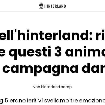
Hinterland
ell'hinterland: r
 questi 3 anima
a campagna da
von hinterland.camp
ig 5 erano ieri! Vi sveliamo tre emozion