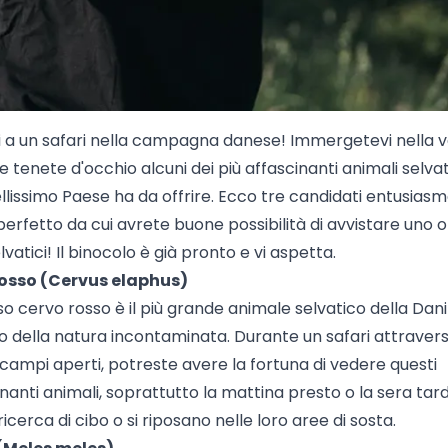
 a un safari nella campagna danese! Immergetevi nella v
 tenete d'occhio alcuni dei più affascinanti animali selvat
llissimo Paese ha da offrire. Ecco tre candidati entusiasm
 perfetto da cui avrete buone possibilità di avvistare uno 
lvatici! Il binocolo è già pronto e vi aspetta.
 rosso (Cervus elaphus)
so cervo rosso è il più grande animale selvatico della Da
o della natura incontaminata. Durante un safari attravers
 campi aperti, potreste avere la fortuna di vedere questi
nanti animali, soprattutto la mattina presto o la sera tar
ricerca di cibo o si riposano nelle loro aree di sosta.