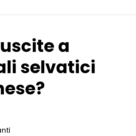
iuscite a
li selvatici
nese?
anti