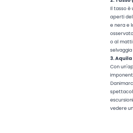
2. Tasso
Il tasso è
aperti de
e nera e l
osservator
o al matt
selvaggia
3. Aquila
Con un'ape
imponente
Danimarca
spettacol
escursioni
vedere uno