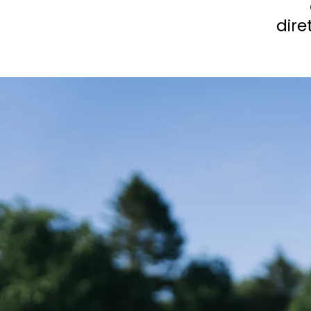
dire
Chiedi a Howdy
Ispirazione fotografica
Suggerimenti e ispirazione
Storie dall'Hinterland
Buoni
Chi siamo
Negozio
Contatti
Select language