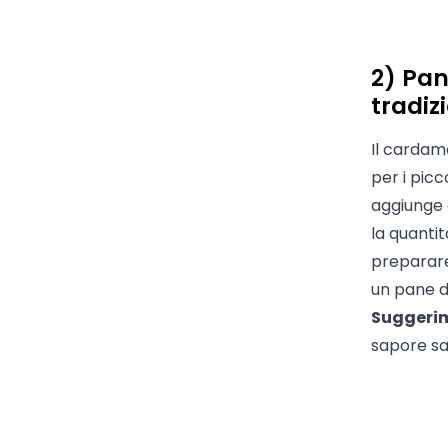
2) Pa
tradiz
Il cardam
per i pic
aggiunge 
la quanti
preparare
un pane 
Suggeri
sapore sa