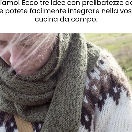
iamo! Ecco tre idee con prelibatezze d
e potete facilmente integrare nella vos
cucina da campo.