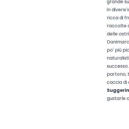
grande suc
in diversi
ricca di f
raccolte 
delle ostr
Danimarca:
po' più pi
naturalist
successo. 
partono, t
caccia di 
Suggeri
gustarle a