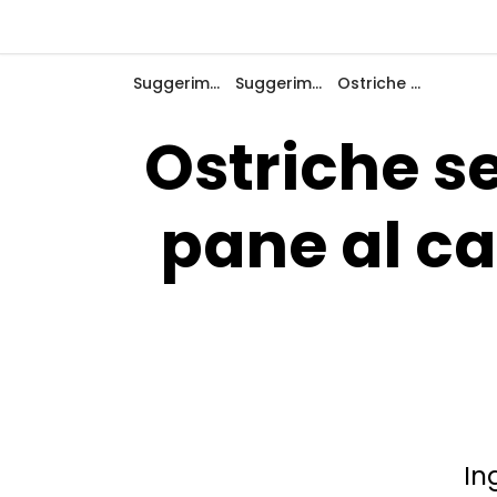
Indietro
Suggerimenti e ispirazione
Suggerimenti e ispirazioni
Ostriche selvatiche, olivello spinoso e pane al cardamomo: cucina danese all'aperto
Ostriche se
Accedi
pane al c
Registro
Diventare Host
Piazzole
Alloggi
In
Pianificazione viaggio