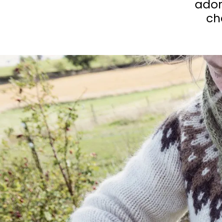
ador
ch
Chiedi a Howdy
Ispirazione fotografica
Suggerimenti e ispirazione
Storie dall'Hinterland
Buoni
Chi siamo
Negozio
Contatti
Select language