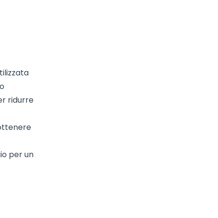
ilizzata
mo
r ridurre
 ottenere
io per un