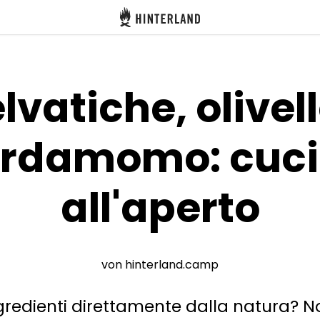
Hinterland
lvatiche, olivel
ardamomo: cuc
all'aperto
von hinterland.camp
gredienti direttamente dalla natura? Noi