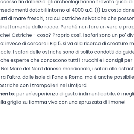
cesso fin dall'inizio: gli archeologi hanno trovato gusci di
 insediamenti databili intorno al 4000 a.C. (!) La costa dan
rutti di mare freschi, tra cui ostriche selvatiche che poss
direttamente dalle rocce. Perché non fare un vero e propr
iche! Ostriche - cosa? Proprio così, i safari sono un po' div
 invece di cercare i Big 5, si va alla ricerca di creature 
ccole. I safari delle ostriche sono di solito condotti da guid
iche esperte che conoscono tutti i trucchi e i consigli per 
Nel Mare del Nord danese meridionale, i safari alle ostric
ra l'altro, dalle isole di Fanø e Rømø, ma è anche possibil
ostriche con i trampolieri nel Limfjord.
mento:
per un'esperienza di gusto indimenticabile, è megl
lla griglia su fiamma viva con una spruzzata di limone!