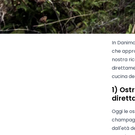
In Danima
che appro
nostra ri
direttame
cucina de
1) Ost
dirett
Oggi le os
champagne
dall'età 