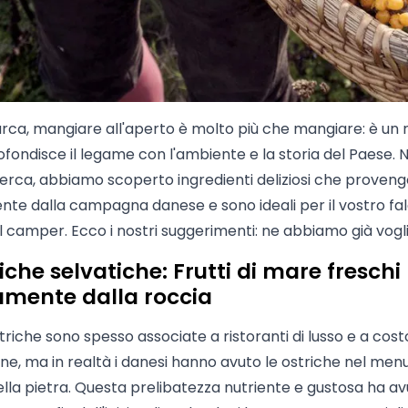
rca, mangiare all'aperto è molto più che mangiare: è un r
fondisce il legame con l'ambiente e la storia del Paese. N
cerca, abbiamo scoperto ingredienti deliziosi che proven
nte dalla campagna danese e sono ideali per il vostro fal
l camper. Ecco i nostri suggerimenti: ne abbiamo già vogli
riche selvatiche: Frutti di mare freschi
amente dalla roccia
triche sono spesso associate a ristoranti di lusso e a cost
, ma in realtà i danesi hanno avuto le ostriche nel menu
della pietra. Questa prelibatezza nutriente e gustosa ha a