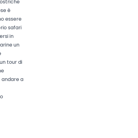
 ostriche
ese è
ono essere
io safari
ersi in
marine un
e
un tour di
he
e andare a
io