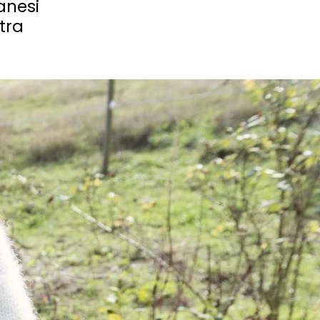
anesi
tra