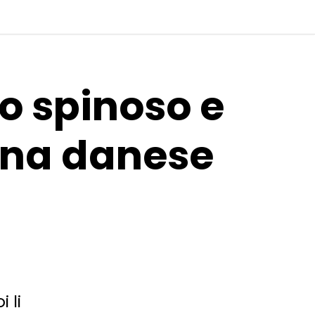
lo spinoso e
ina danese
 li