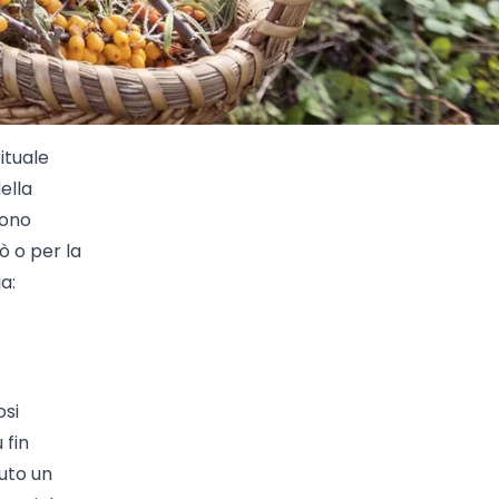
ituale
ella
gono
ò o per la
a:
osi
 fin
vuto un