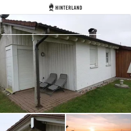
Hinterland
Indietro
Accedi
Registro
Diventare Host
Piazzole
Alloggi
Pianificazione viaggio