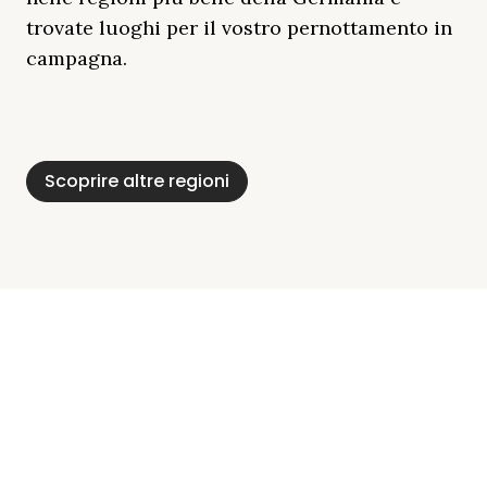
trovate luoghi per il vostro pernottamento in
campagna.
Distretto Dei Laghi
Mar Baltico
Baviera
Schleswig-
Foresta Nera
Alpi
Del Meclemburgo
Holstein
Scoprire altre regioni