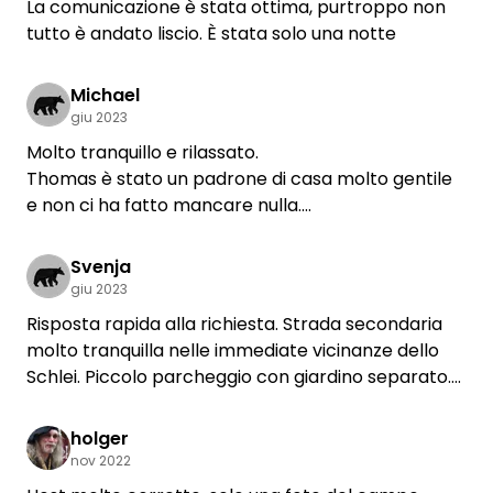
La comunicazione è stata ottima, purtroppo non
tutto è andato liscio. È stata solo una notte
Michael
giu 2023
Molto tranquillo e rilassato.
Thomas è stato un padrone di casa molto gentile
e non ci ha fatto mancare nulla.
La piazzola va bene fino a 6 metri.
Svenja
Ci piacerebbe tornare
giu 2023
Risposta rapida alla richiesta. Strada secondaria
Mike e Steffi
molto tranquilla nelle immediate vicinanze dello
Schlei. Piccolo parcheggio con giardino separato.
Proprietario gentile. Non ci è mancato nulla. :)
holger
nov 2022