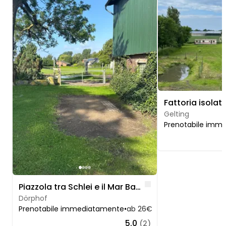
Gelting
Prenotabile imm
Like
Piazzola tra Schlei e il Mar Baltico
Dörphof
Prenotabile immediatamente
•
ab 26€
5.0
(2)