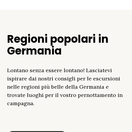
Regioni popolari in
Germania
Lontano senza essere lontano! Lasciatevi
ispirare dai nostri consigli per le escursioni
nelle regioni più belle della Germania e
trovate luoghi per il vostro pernottamento in
campagna.
Distretto Dei Laghi
Mar Baltico
Baviera
Schleswig-
Foresta Nera
Alpi
Del Meclemburgo
Holstein