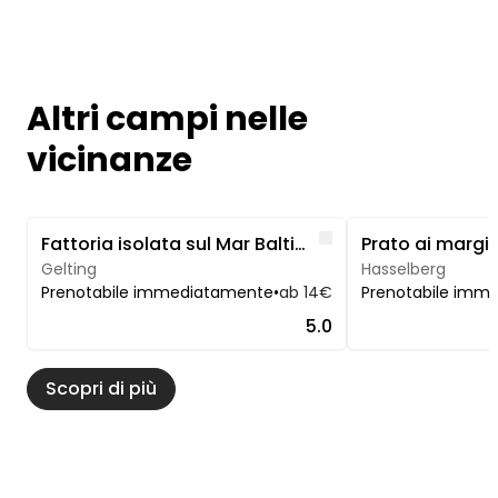
Altri campi nelle
vicinanze
Image 1 of 3
Image 1 of 5
Like
Fattoria isolata sul Mar Baltico: vicino a Kappeln e allo Schlei
Gelting
Hasselberg
Prenotabile immediatamente
•
ab 14€
Prenotabile imm
5.0
Scopri di più