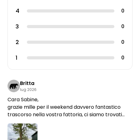
4
0
3
0
2
0
1
0
Britta
lug 2026
Cara Sabine,
grazie mille per il weekend davvero fantastico
trascorso nella vostra fattoria, ci siamo trovati
benissimo.
Siete dei padroni di casa fantastici e le piazzole da
voi sono fantastiche. A ciò si aggiunge la vostra