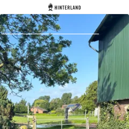
Hinterland
Indietro
Accedi
Registro
Diventare Host
Piazzole
Alloggi
Pianificazione viaggio