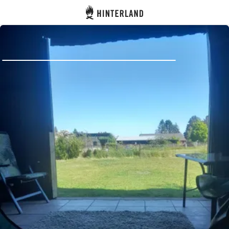
Hinterland
Indietro
Accedi
Registro
Diventare Host
Piazzole
Alloggi
Pianificazione viaggio