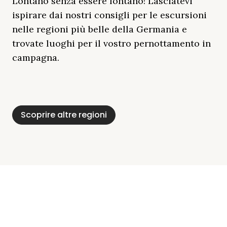
Lontano senza essere lontano! Lasciatevi
ispirare dai nostri consigli per le escursioni
nelle regioni più belle della Germania e
trovate luoghi per il vostro pernottamento in
campagna.
Distretto Dei Laghi
Mar Baltico
Baviera
Schleswig-
Foresta Nera
Alpi
Del Meclemburgo
Holstein
Scoprire altre regioni