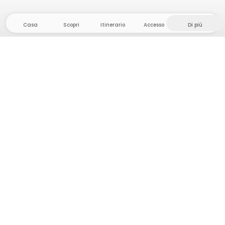
Casa
Scopri
Itinerario
Accesso
Di più
Dirigetevi verso il hinterland, dove la libertà e
l'avventura sono di casa! Qui troverete oltre 5000
tende e piazzole private in luoghi appartati per la
vostra prossima avventura all'aperto.
App Store
Google Play Store
Campi e cabine
Pianificazione viaggio
Chiedi a Howdy
Ispirazione fotografica
Diventa un Host