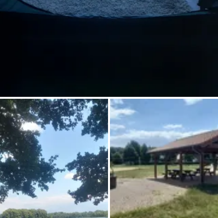
Chiedi a Howdy
Ispirazione fotografica
Suggerimenti e ispirazione
Storie dall'Hinterland
Buoni
Chi siamo
Negozio
Contatti
Select language