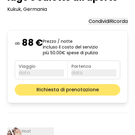
Kukuk
, Germania
Condividi
Ricorda
88 €
Prezzo / notte
ab
incluso il costo del servizio
più 50.00€ spese di pulizia
Viaggio
Partenza
data
data
agosto 2026
Il pros
Richiesta di prenotazione
lun
mar
mer
gio
ven
sab
dom
01
02
03
04
05
06
07
08
09
10
11
12
13
14
15
16
Host