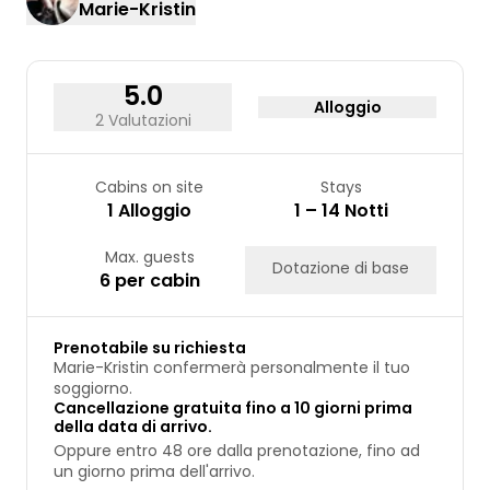
Marie-Kristin
17
18
19
20
21
22
23
24
25
26
27
28
29
30
31
5.0
Alloggio
2 Valutazioni
Cabins on site
Stays
1 Alloggio
1 – 14 Notti
Max. guests
Dotazione di base
6 per cabin
Prenotabile su richiesta
Marie-Kristin confermerà personalmente il tuo
soggiorno.
Cancellazione gratuita fino a 10 giorni prima
della data di arrivo.
Oppure entro 48 ore dalla prenotazione, fino ad
un giorno prima dell'arrivo.