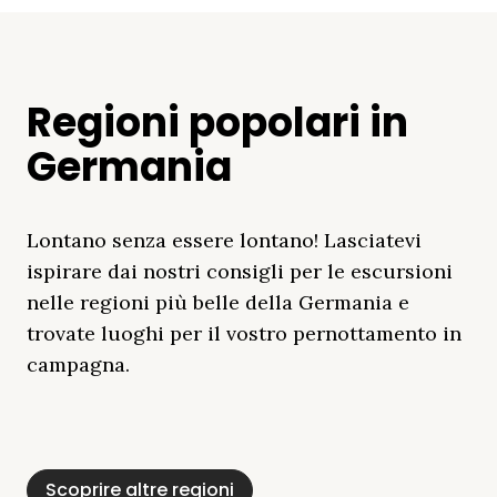
Regioni popolari in
Germania
Lontano senza essere lontano! Lasciatevi
ispirare dai nostri consigli per le escursioni
nelle regioni più belle della Germania e
trovate luoghi per il vostro pernottamento in
campagna.
Distretto Dei Laghi
Mar Baltico
Baviera
Schleswig-
Foresta Nera
Alpi
Del Meclemburgo
Holstein
Scoprire altre regioni