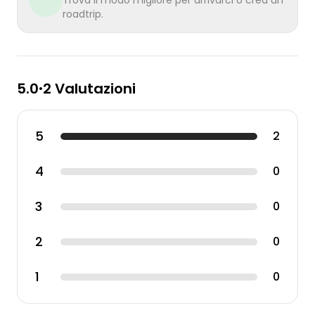
Trova il modo migliore per arrivarci o crea un
roadtrip.
5.0
2 Valutazioni
•
5
2
4
0
3
0
2
0
1
0