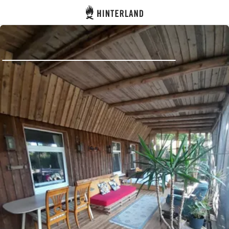
Hinterland
Indietro
Accedi
Registro
Diventare Host
Piazzole
Alloggi
Pianificazione viaggio