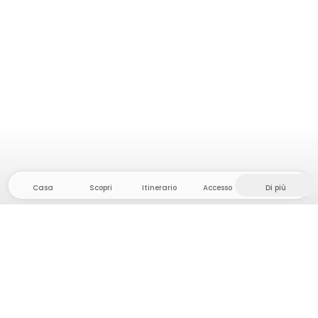
Casa
Scopri
Itinerario
Accesso
Di più
Dirigetevi verso il hinterland, dove la libertà e
l'avventura sono di casa! Qui troverete oltre 5000