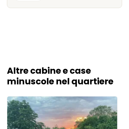
spaziosa e ben attrezzata nel Meclemburgo-
Pomerania Anteriore, qui è nel posto giusto.
Torneremo volentieri! ⭐⭐⭐⭐⭐
Altre cabine e case
minuscole nel quartiere
Image 1 of 5