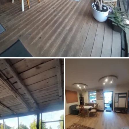
Chiedi a Howdy
Ispirazione fotografica
Suggerimenti e ispirazione
Storie dall'Hinterland
Buoni
Chi siamo
Negozio
Contatti
Select language