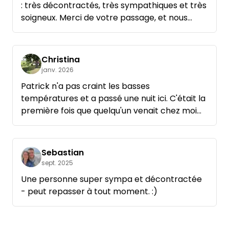
: très décontractés, très sympathiques et très
soigneux. Merci de votre passage, et nous
serions ravis de vous revoir.
Christina
janv. 2026
Patrick n'a pas craint les basses
températures et a passé une nuit ici. C'était la
première fois que quelqu'un venait chez moi
en hiver. Il a apprécié la nature, le ciel étoilé et
le lever de soleil flamboyant du lundi matin. À
refaire avec plaisir, Christina.
Sebastian
sept. 2025
Une personne super sympa et décontractée
- peut repasser à tout moment. :)