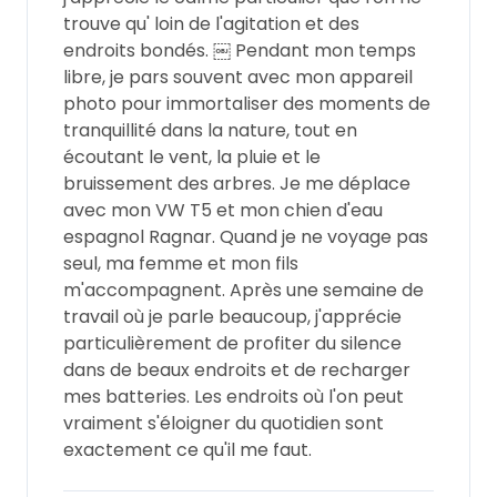
trouve qu' loin de l'agitation et des
Demande à Howdy
endroits bondés. ￼ Pendant mon temps
libre, je pars souvent avec mon appareil
Inspiration photo
photo pour immortaliser des moments de
tranquillité dans la nature, tout en
Conseils et inspirations
écoutant le vent, la pluie et le
bruissement des arbres. Je me déplace
Récits d'aventures
avec mon VW T5 et mon chien d'eau
espagnol Ragnar. Quand je ne voyage pas
Bons cadeaux
seul, ma femme et mon fils
m'accompagnent. Après une semaine de
travail où je parle beaucoup, j'apprécie
À propos de nous
particulièrement de profiter du silence
dans de beaux endroits et de recharger
Shop
mes batteries. Les endroits où l'on peut
Contact
vraiment s'éloigner du quotidien sont
exactement ce qu'il me faut.
Select language