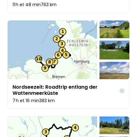
11 h et 48 min
763 km
Nordseezeit: Roadtrip entlang der
Wattenmeerküste
Voitur
7 h et 16 min
383 km