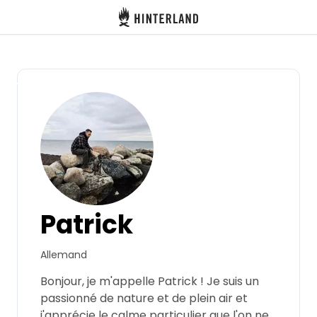
Hinterland
Dos
Se connecter
Créer un compte
Devenir hôte·sse
Patrick
Emplacements
Allemand
Hébergements
Bonjour, je m'appelle Patrick ! Je suis un
passionné de nature et de plein air et
Routes
j'apprécie le calme particulier que l'on ne