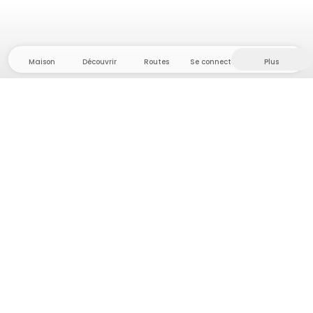
Maison
Découvrir
Routes
Se connecter
Plus
Direction l'arrière-pays, où liberté et aventure
sont chez elles ! Chez nous, vous trouverez plus de
5 000 tentes et emplacements privés dans des
endroits isolés pour votre prochaine aventure en
plein air.
App Store
Google Play Store
Campings et hébergements
Routes
Demande à Howdy