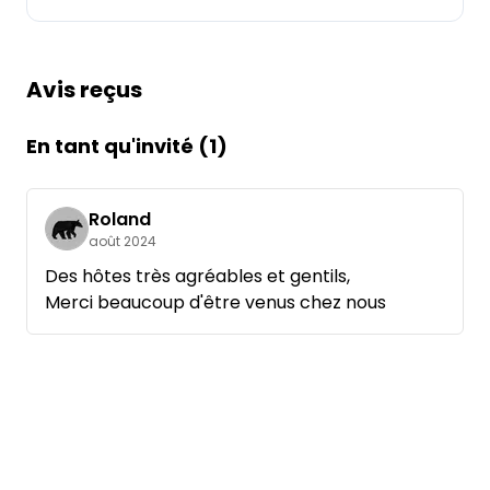
Demande à Howdy
Avis reçus
Inspiration photo
Conseils et inspirations
En tant qu'invité (1)
Récits d'aventures
Roland
août 2024
Bons cadeaux
Des hôtes très agréables et gentils,
Merci beaucoup d'être venus chez nous
À propos de nous
Shop
Contact
Select language