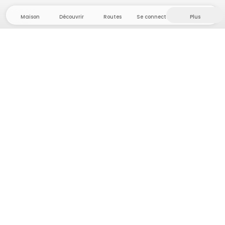
Maison
Découvrir
Routes
Se connecter
Plus
Direction l'arrière-pays, où liberté et aventure
sont chez elles ! Chez nous, vous trouverez plus de
5 000 tentes et emplacements privés dans des
endroits isolés pour votre prochaine aventure en
plein air.
App Store
Google Play Store
Campings et hébergements
Routes
Demande à Howdy
Inspiration photo
Devenir hôte·sse