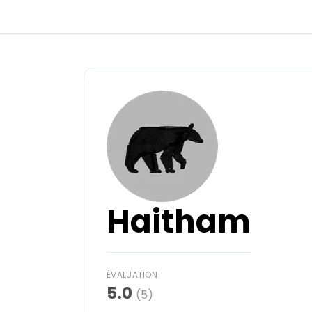
Dos
Se connecter
Créer un compte
Devenir hôte·sse
Haitham
Emplacements
Hébergements
ÉVALUATION
5.0
(5)
Routes