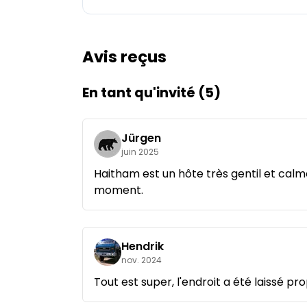
Demande à Howdy
Avis reçus
Inspiration photo
Conseils et inspirations
En tant qu'invité (5)
Récits d'aventures
Jürgen
juin 2025
Bons cadeaux
Haitham est un hôte très gentil et calm
moment.
À propos de nous
Shop
Hendrik
Contact
nov. 2024
Tout est super, l'endroit a été laissé pro
Select language