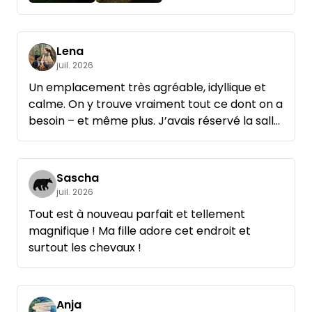
Lena
juil. 2026
Un emplacement très agréable, idyllique et
calme. On y trouve vraiment tout ce dont on a
besoin – et même plus. J’avais réservé la salle
de bains en supplément, qui était très propre.
J’ai également trouvé le petit coin vaisselle
avec l’eau courante très pratique.
Sascha
juil. 2026
Je n’ai certes pas utilisé le sauna vu les
Tout est à nouveau parfait et tellement
températures estivales, mais je reviendrai
magnifique ! Ma fille adore cet endroit et
sans aucun doute et j’ai déjà hâte de l’essayer
surtout les chevaux !
quand il fera plus frais. Tout est aménagé et
entretenu avec soin.
L’hôte est très sympathique et décontracté –
Anja