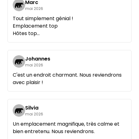
Marc
Sinon, on est complètement tranquilles. Nous
mai 2026
recommanderions cet endroit sans hésiter,
Tout simplement génial !
surtout pour le sauna (que nous n'avons
Emplacement top
toutefois pas utilisé à cause de la chaleur) et
Hôtes top
la salle de bain très propre, ainsi que pour
On reviendra !
l'ensemble du domaine bien entretenu...
Salutations, Marc
Johannes
mai 2026
C'est un endroit charmant. Nous reviendrons
avec plaisir !
Silvia
mai 2026
Un emplacement magnifique, très calme et
bien entretenu. Nous reviendrons.