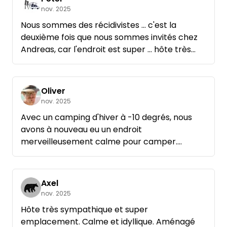
nov. 2025
Nous sommes des récidivistes ... c'est la
deuxième fois que nous sommes invités chez
Andreas, car l'endroit est super ... hôte très
aimable, équipement supérieur à la moyenne
(par ex. WC, bois de chauffage fourni, sauna et
salle de bains que l'on peut réserver en plus),
Oliver
- et à nouveau la même conclusion en bref je
nov. 2025
ne vois pas ce que l'on peut faire de mieux.
Avec un camping d'hiver à -10 degrés, nous
Nous reviendrons volontiers...
avons à nouveau eu un endroit
merveilleusement calme pour camper.
Andreas a été, comme toujours, un excellent
hôte et la portion supplémentaire de bois de
chauffage nous a aidés à traverser la période
Axel
glaciale.
nov. 2025
Hôte très sympathique et super
emplacement. Calme et idyllique. Aménagé