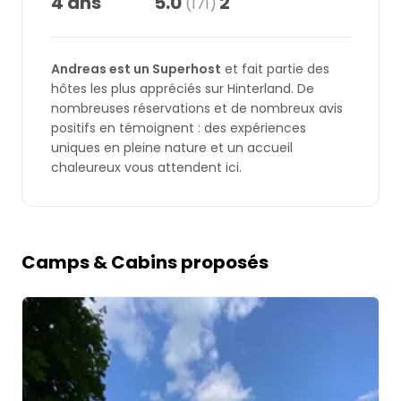
4 ans
5.0
2
(171)
Demande à Howdy
Andreas est un Superhost
et fait partie des
Inspiration photo
hôtes les plus appréciés sur Hinterland. De
nombreuses réservations et de nombreux avis
Conseils et inspirations
positifs en témoignent : des expériences
uniques en pleine nature et un accueil
Récits d'aventures
chaleureux vous attendent ici.
Bons cadeaux
Camps & Cabins proposés
À propos de nous
Shop
Image 1 of 5
Contact
Select language