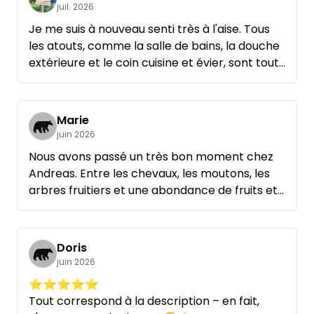
juil. 2026
il m’a même offert, à ma grande surprise, un
peu de sa récolte de courgettes. Dans
Je me suis à nouveau senti très à l'aise. Tous
l’ensemble, j’ai été pleinement satisfaite. Et
les atouts, comme la salle de bains, la douche
puis : l’emplacement était bien plus facile à
extérieure et le coin cuisine et évier, sont tout
trouver que je ne l’avais imaginé.
simplement parfaits. Notre communication se
passe sans aucun problème.
Marie
juin 2026
Nous avons passé un très bon moment chez
Andreas. Entre les chevaux, les moutons, les
arbres fruitiers et une abondance de fruits et
de légumes, c'est vraiment un endroit idéal
pour faire du camping. Le terrain est très
calme, il embaume merveilleusement bon les
Doris
fraises en ce moment et, tout autour, on sent
juin 2026
que l'aménagement du terrain a été réalisé
⭐⭐⭐⭐⭐
avec beaucoup d'amour. Nous reviendrons
Tout correspond à la description – en fait,
avec plaisir !