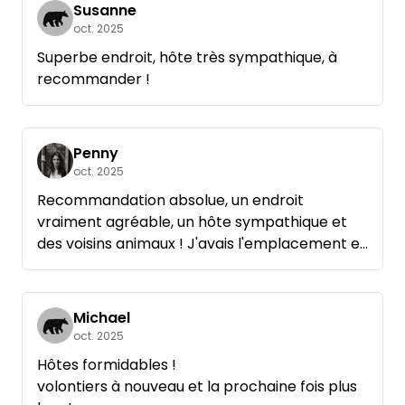
absolument la peine ! Merci !
merveilleux et féerique, situé dans une petite
Susanne
oct. 2025
forêt et pourtant à cinq minutes à vélo des
commerces. Je recommande vivement cet
Superbe endroit, hôte très sympathique, à
endroit !
recommander !
Penny
oct. 2025
Recommandation absolue, un endroit
vraiment agréable, un hôte sympathique et
des voisins animaux ! J'avais l'emplacement et
le sauna pour moi tout seul, un rêve pour les
voyageurs :)
Michael
oct. 2025
Hôtes formidables !
volontiers à nouveau et la prochaine fois plus