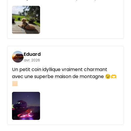
près du sauna. J'ai même aperçu des oies
sauvages de l'autre côté des voies.
Et merci à Andreas pour cette discussion
technique.
Eduard
avr. 2026
Un petit coin idyllique vraiment charmant
avec une superbe maison de montagne 😉🫶
🏻