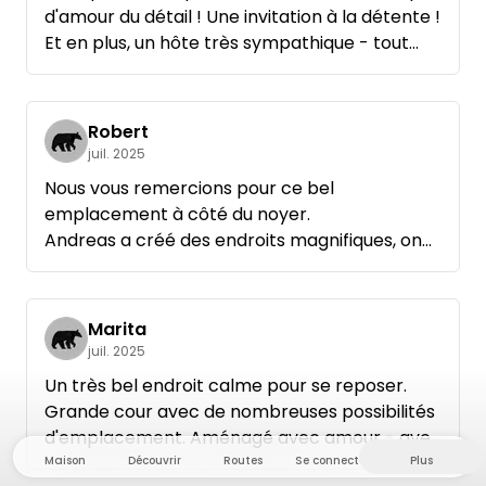
d'amour du détail ! Une invitation à la détente !
Et en plus, un hôte très sympathique - tout
simplement top !
Robert
juil. 2025
Nous vous remercions pour ce bel
emplacement à côté du noyer.
Andreas a créé des endroits magnifiques, on
s'y sent très bien.
Tout est très bien entretenu et accueillant, on
se sent bienvenu ici.
Marita
Merci pour cela 👍
juil. 2025
Nous nous reverrons à la Saint-Sylvestre. D'ici
Un très bel endroit calme pour se reposer.
là.
Grande cour avec de nombreuses possibilités
Restez en bonne santé et encore MERCI.
d'emplacement. Aménagé avec amour - avec
SIMONE ET TOBERT AVEC Toffee
beaucoup de savoir-faire ! Superbe point de
Maison
Découvrir
Routes
Se connecter
Plus