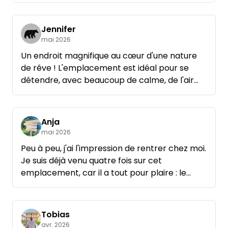
Jennifer
mai 2026
Un endroit magnifique au cœur d'une nature
de rêve ! L'emplacement est idéal pour se
détendre, avec beaucoup de calme, de l'air
pur et une vue magnifique. Tout est bien
entretenu et en harmonie avec la nature –
parfait pour ceux qui recherchent le repos.
Anja
Nous reviendrons sans hésiter !
mai 2026
Peu à peu, j'ai l'impression de rentrer chez moi.
Je suis déjà venu quatre fois sur cet
emplacement, car il a tout pour plaire : le
calme, le confort et un cadre idéal pour courir.
Beaucoup d'amis apprécient cet endroit
autant que moi et aiment venir me rendre
Tobias
visite. Merci pour tout ça.
avr. 2026