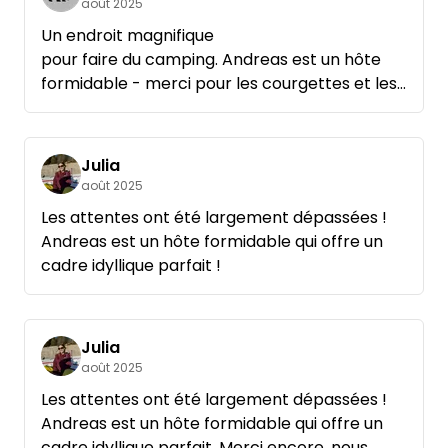
août 2025
bien répartis, si bien que je n'ai eu que de brefs
contacts avec mon voisin "direct".
Un endroit magnifique
Le matin, les hôtes sont repassés et ont
pour faire du camping. Andreas est un hôte
demandé si j'avais encore besoin de quelque
formidable - merci pour les courgettes et les
chose. Le prix de 27,-€ était déjà élevé (le plus
tomates 🫶🏽
élevé que j'ai payé jusqu'à présent sur un
emplacement ou un camping), mais cela en
Julia
valait vraiment la peine.
août 2025
Si je repasse par là, je dormirai certainement à
Les attentes ont été largement dépassées !
nouveau là-bas. 😊
Andreas est un hôte formidable qui offre un
cadre idyllique parfait !
Julia
août 2025
Les attentes ont été largement dépassées !
Andreas est un hôte formidable qui offre un
cadre idyllique parfait. Merci encore, nous