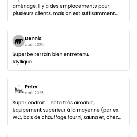
aménagé. Il y a des emplacements pour
plusieurs clients, mais on est suffisamment
espacés pour ne pas se gêner.
Il y a des braseros à chaque emplacement
pour faire un feu de camp le soir.
Dennis
Loin de la ville et donc au calme.
août 2025
Hôte sympa, nous avons été brièvement
Superbe terrain bien entretenu.
accueillis, les accords téléphoniques étaient
Idyllique
super faciles.
Peter
août 2025
Super endroit ... hôte très aimable,
équipement supérieur à la moyenne (par ex.
WC, bois de chauffage fourni, sauna et, chez
nous, possibilité de s'asseoir sous un toit),
situation top (super piste cyclable forestière