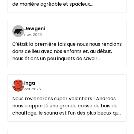
de manière agréable et spacieux.
J'ai beaucoup aimé.
Jewgeni
nov. 2025
C'était la première fois que nous nous rendions
dans ce lieu avec nos enfants et, au début,
nous étions un peu inquiets de savoir
comment nos enfants allaient s'y plaire à
cette période de l'année, car il faisait déjà
assez froid. Cependant, grâce à la possibilité
Inga
de s'asseoir près du feu ouvert, nos enfants
oct. 2025
ont été ravis et nous avons passé ensemble
Nous reviendrons super volontiers ! Andreas
une soirée inoubliable dans le magnifique
nous a apporté une grande caisse de bois de
sauna. Je tiens particulièrement à souligner la
chauffage, le sauna est l'un des plus beaux que
serviabilité et la gentillesse de l'hôte Andreas
nous ayons eu jusqu'à présent, et la salle de
- on sent que tout est fait avec le cœur et
bain est également chic. Les extras valaient
pour le confort des visiteurs de ce lieu