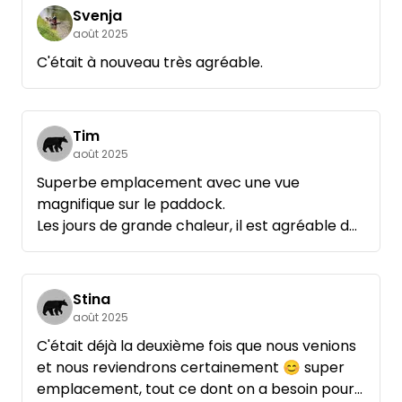
vers Aschaffenburg) - bref, je ne vois pas ce
Svenja
que l'on pourrait faire de mieux. C'est avec
août 2025
plaisir que nous y retournerons...
C'était à nouveau très agréable.
Tim
août 2025
Superbe emplacement avec une vue
magnifique sur le paddock.
Les jours de grande chaleur, il est agréable de
rester à l'ombre.
La salle de bain est très propre.
Nous reviendrons certainement !
Stina
août 2025
C'était déjà la deuxième fois que nous venions
et nous reviendrons certainement 😊 super
emplacement, tout ce dont on a besoin pour