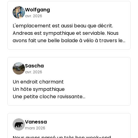
Wolfgang
avr. 2026
L'emplacement est aussi beau que décrit.
Andreas est sympathique et serviable. Nous
avons fait une belle balade à vélo à travers les
bois jusqu'à la tour de guet et avons croisé des
autruches, des émeus et des Bavarois.
Sascha
avr. 2026
Un endroit charmant
Un hôte sympathique
Une petite cloche ravissante
Nous reviendrons avec plaisir !
Vanessa
mars 2026
Nous avons passé un très bon week-end,