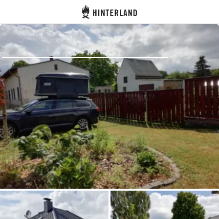
Hinterland
Dos
Se connecter
Créer un compte
Devenir hôte·sse
Emplacements
Hébergements
Routes