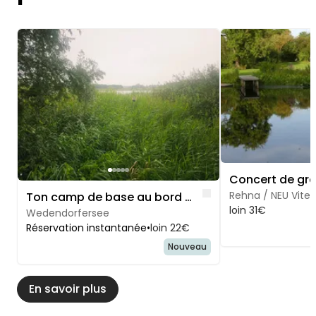
Image 1 of 5
Image 1 of 5
Like
Rehna / NEU Vite
Ton camp de base au bord du lac – près de la mer Baltique
loin 31€
Wedendorfersee
Réservation instantanée
•
loin 22€
Nouveau
En savoir plus