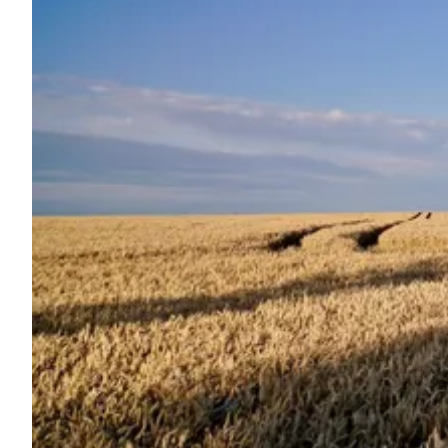
Demande à Howdy
Inspiration photo
Conseils et inspirations
Récits d'aventures
Bons cadeaux
À propos de nous
Shop
Contact
Select language