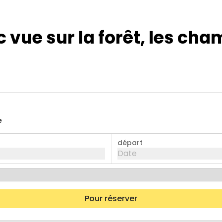
ue sur la forêt, les cham
e
départ
Date
Pour réserver
mer.
jeu.
ven.