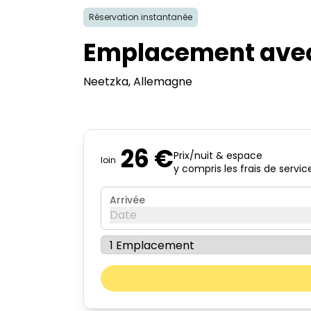
Réservation instantanée
Emplacement avec v
Neetzka
, Allemagne
26 €
Prix/nuit & espace
loin
y compris les frais de servic
Arrivée
Date
août 2026
lun.
mar.