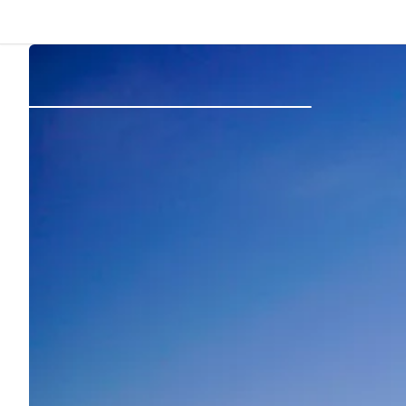
Dos
Se connecter
Créer un compte
Devenir hôte·sse
Emplacements
Hébergements
Routes