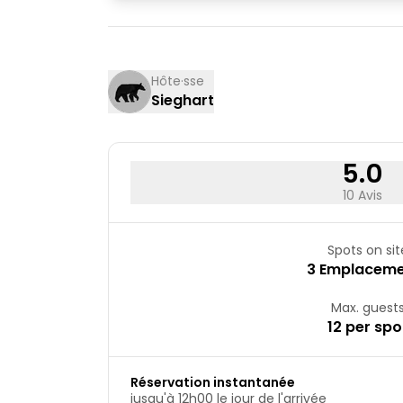
03
04
10
11
17
18
Hôte·sse
Sieghart
24
25
31
5.0
10 Avis
Spots on sit
3 Emplaceme
Max. guest
12 per spo
Réservation instantanée
jusqu'à 12h00 le jour de l'arrivée