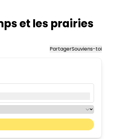
ps et les prairies
Partager
Souviens-toi
Mois prochain
sam.
dim.
01
02