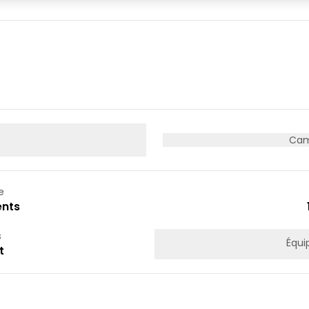
05
06
07
12
13
14
19
20
21
26
27
28
Cam
e
nts
s
Équi
t