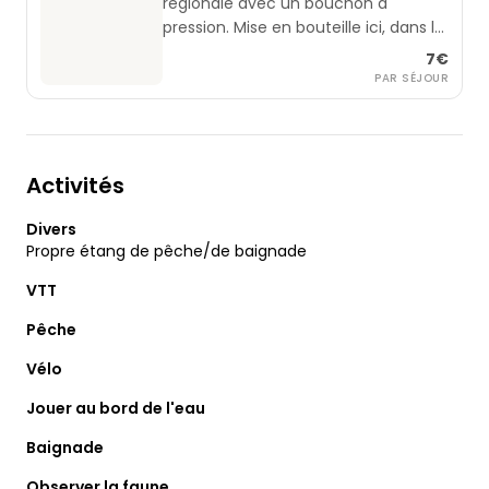
régionale avec un bouchon à
pression. Mise en bouteille ici, dans la
région. Comme au temps de grand-
7€
père.
PAR SÉJOUR
Activités
Divers
Propre étang de pêche/de baignade
VTT
Pêche
Vélo
Jouer au bord de l'eau
Baignade
Observer la faune