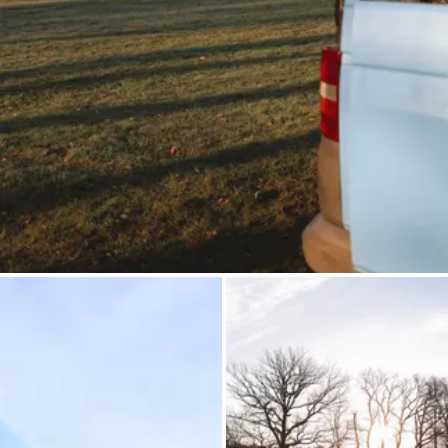
Demande à Howdy
Inspiration photo
Conseils et inspirations
Récits d'aventures
Bons cadeaux
À propos de nous
Shop
Contact
Select language