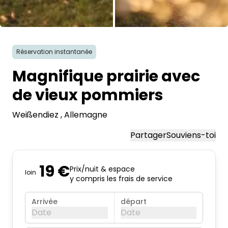
Toutes les photos
Réservation instantanée
Magnifique prairie avec
de vieux pommiers
Weißendiez
, Allemagne
Partager
Souviens-toi
19 €
Prix/nuit & espace
loin
y compris les frais de service
Arrivée
départ
Date
Date