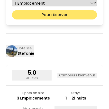
août 2026
Mois pr
Pour réserver
lun.
mar.
mer.
jeu.
ven.
sam.
dim.
01
02
03
04
05
06
07
08
09
10
11
12
13
14
15
16
17
18
19
20
21
22
23
Hôte·sse
Stefanie
24
25
26
27
28
29
30
31
5.0
Campeurs bienvenus
46 Avis
Spots on site
Stays
3 Emplacements
1 – 21 nuits
Max. guests