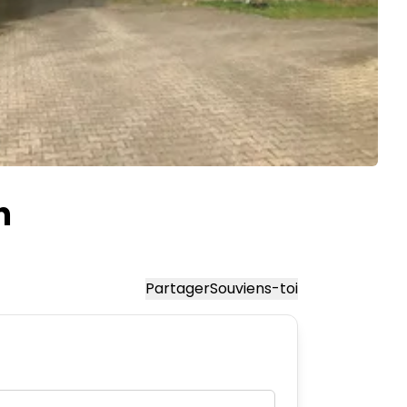
n
Partager
Souviens-toi