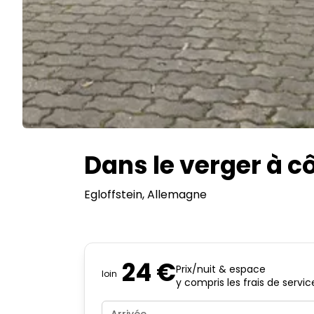
Dans le verger à c
Egloffstein
, Allemagne
24 €
Prix/nuit & espace
loin
y compris les frais de servic