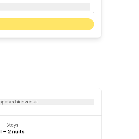
Mois prochain
sam.
dim.
01
02
08
09
15
16
22
23
29
30
peurs bienvenus
Stays
1 – 2 nuits