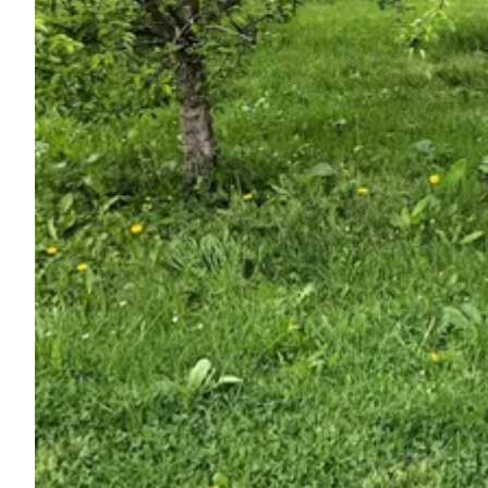
Demande à Howdy
Inspiration photo
Conseils et inspirations
Récits d'aventures
Bons cadeaux
À propos de nous
Shop
Contact
Select language