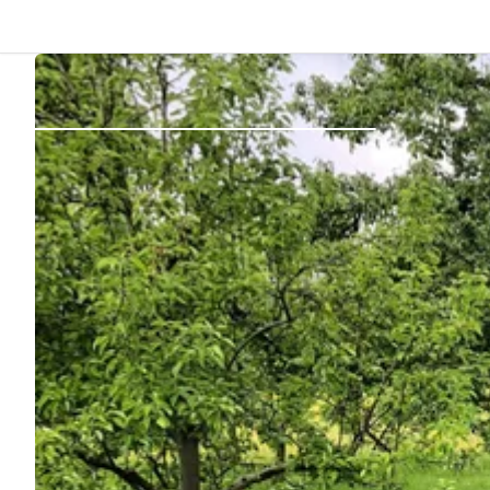
Dos
Se connecter
Créer un compte
Devenir hôte·sse
Emplacements
Hébergements
Routes