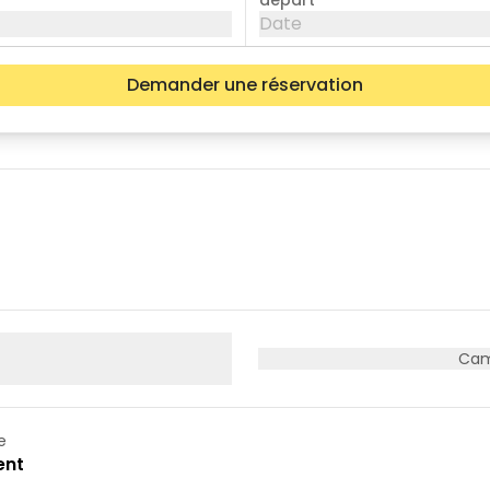
départ
Date
Demander une réservation
mer.
jeu.
ven.
05
06
07
12
13
14
19
20
21
26
27
28
Cam
e
ent