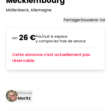
Mecklembourg
Möllenbeck
, Allemagne
Partager
Souviens-toi
26 €
Prix/nuit & espace
loin
y compris les frais de service
Cette annonce n'est actuellement pas
réservable.
Hôte·sse
Moritz