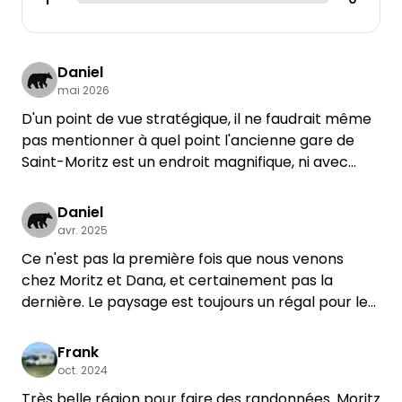
Daniel
mai 2026
D'un point de vue stratégique, il ne faudrait même
pas mentionner à quel point l'ancienne gare de
Saint-Moritz est un endroit magnifique, ni avec
quel dévouement le couple de propriétaires y met
en œuvre gentillesse, hospitalité, engagement et,
Daniel
sans cesse, de bonnes idées. Sans oublier les
avr. 2025
magnifiques collines, lacs et forêts des environs,
Ce n'est pas la première fois que nous venons
que l'on découvre le mieux à vélo depuis ici, ou
chez Moritz et Dana, et certainement pas la
encore les chants d'oiseaux, le ciel étoilé... C'est
dernière. Le paysage est toujours un régal pour les
tout simplement un super endroit à l'arrière-pays !
yeux ! Le café du week-end est bien fréquenté, les
Nous revenons ici avec plaisir.
gâteaux faits maison sont un rêve et le café doit
Frank
Angelika & Daniel
être l'un des meilleurs des environs ! Et en plus, un
oct. 2024
ciel étoilé, un rossignol et un parfum de lilas - que
Très belle région pour faire des randonnées. Moritz