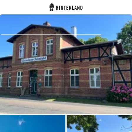
Hinterland
Dos
Se connecter
Créer un compte
Devenir hôte·sse
Emplacements
Hébergements
Routes