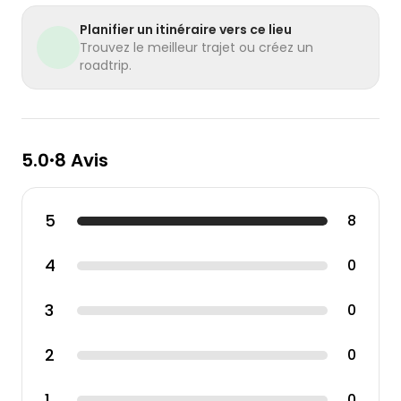
Planifier un itinéraire vers ce lieu
Trouvez le meilleur trajet ou créez un
roadtrip.
5.0
8 Avis
•
5
8
4
0
3
0
2
0
1
0