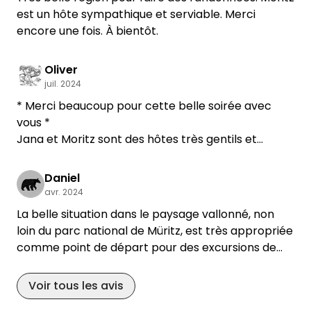
peut-on demander de plus ?
est un hôte sympathique et serviable. Merci
Angelika & Daniel
encore une fois. À bientôt.
Oliver
juil. 2024
* Merci beaucoup pour cette belle soirée avec
vous *
Jana et Moritz sont des hôtes très gentils et
ouverts. Nous avons passé un bon séjour chez eux
et nous recommandons cet endroit. VG Oli & Bine
Daniel
avec Grim
avr. 2024
La belle situation dans le paysage vallonné, non
loin du parc national de Müritz, est très appropriée
comme point de départ pour des excursions de
découverte. Le café aménagé avec soin dans
l'ancienne gare, géré par les hôtes, permet de se
Voir tous les avis
régaler le week-end avec de délicieux gâteaux