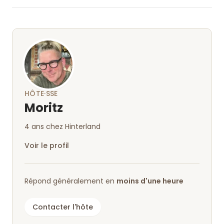
préparés par l'hôtesse elle-même et un café
vraiment bon. Il y a aussi du miel de leur propre
apiculture. Le couple d'hôtes est super sympa,
nous nous sommes à nouveau sentis très à l'aise et
reviendrons avec plaisir et sans aucun doute.
HÔTE·SSE
Moritz
4 ans chez Hinterland
Voir le profil
Répond généralement en
moins d'une heure
Contacter l'hôte