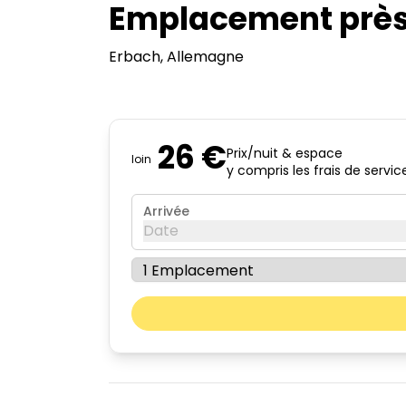
Emplacement près d
Erbach
, Allemagne
26 €
Prix/nuit & espace
loin
y compris les frais de servic
Arrivée
Date
août 2026
lun.
mar.
03
04
10
11