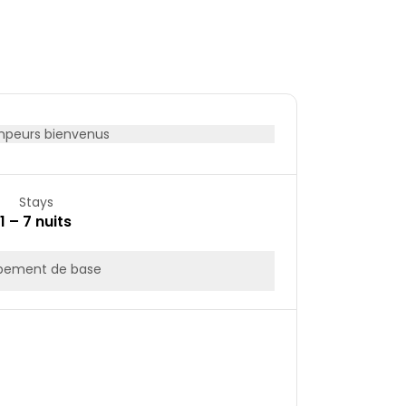
22
23
29
30
peurs bienvenus
Stays
1 – 7 nuits
pement de base