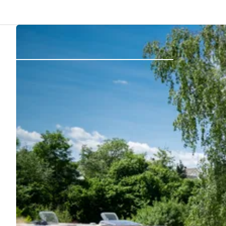
Dos
Se connecter
Créer un compte
Devenir hôte·sse
Emplacements
Hébergements
Routes