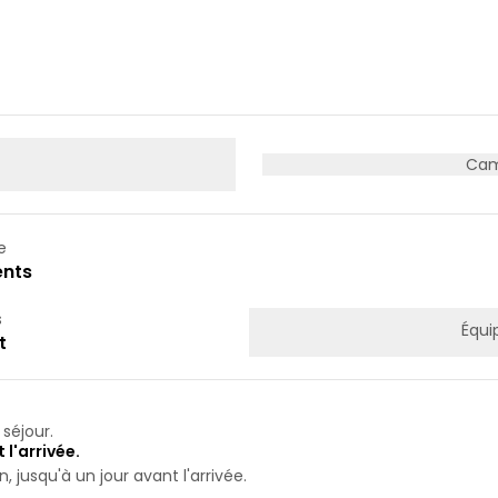
19
20
21
26
27
28
Cam
e
nts
s
Équi
t
séjour.
 l'arrivée.
 jusqu'à un jour avant l'arrivée.