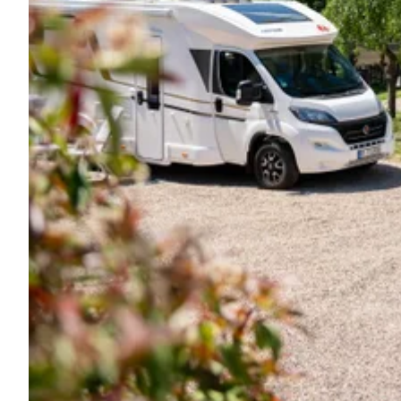
Demande à Howdy
Inspiration photo
Conseils et inspirations
Récits d'aventures
Bons cadeaux
À propos de nous
Shop
Contact
Select language