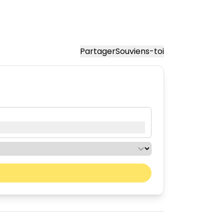
Partager
Souviens-toi
Mois prochain
sam.
dim.
01
02
08
09
15
16