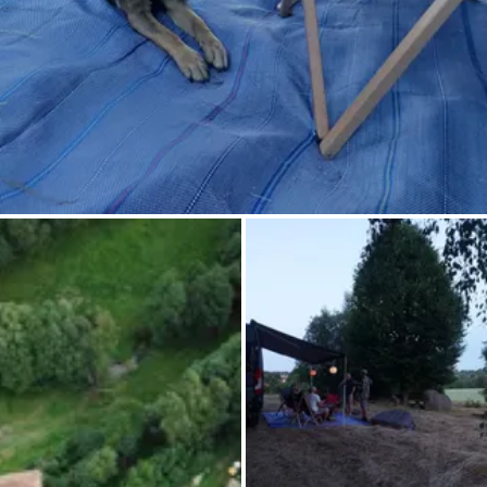
Demande à Howdy
Inspiration photo
Conseils et inspirations
Récits d'aventures
Bons cadeaux
À propos de nous
Shop
Contact
Select language