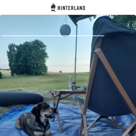
Hinterland
Dos
Se connecter
Créer un compte
Devenir hôte·sse
Emplacements
Hébergements
Routes