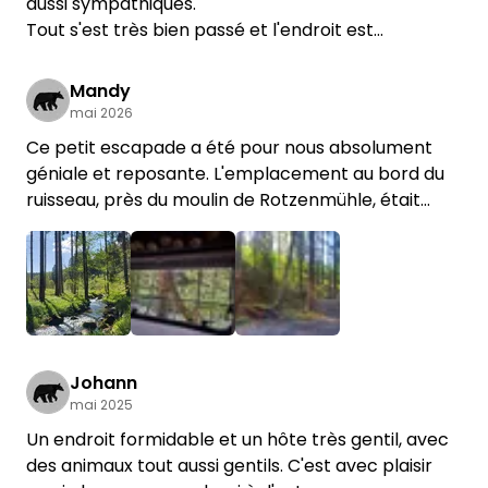
aussi sympathiques.
Tout s'est très bien passé et l'endroit est
magnifique.
Mandy
mai 2026
Ce petit escapade a été pour nous absolument
géniale et reposante. L'emplacement au bord du
ruisseau, près du moulin de Rotzenmühle, était
incroyablement calme. Personne ne passe par là
pour nous déranger. Donc, si vous souhaitez vous
déconnecter et vous évader du stress du
quotidien, nous vous recommandons vivement cet
emplacement.
Des propriétaires super sympas !
Johann
mai 2025
Un endroit formidable et un hôte très gentil, avec
des animaux tout aussi gentils. C'est avec plaisir