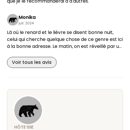
que je le recommanderai à d'autres.
Monika
juil. 2024
Là où le renard et le lièvre se disent bonne nuit,
celui qui cherche quelque chose de ce genre est ici
à la bonne adresse. Le matin, on est réveillé par un
magnifique lever de soleil. Il y a aussi la possibilité
de faire du feu.
Voir tous les avis
Nous y reviendrons volontiers.
Merci pour ces jours tranquilles et bonne chance à
vous deux dans cette nouvelle étape de votre vie...
HÔTE·SSE