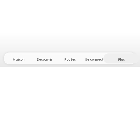
Maison
Découvrir
Routes
Se connecter
Plus
Direction l'arrière-pays, où liberté et aventure
sont chez elles ! Chez nous, vous trouverez plus de
5 000 tentes et emplacements privés dans des
endroits isolés pour votre prochaine aventure en
plein air.