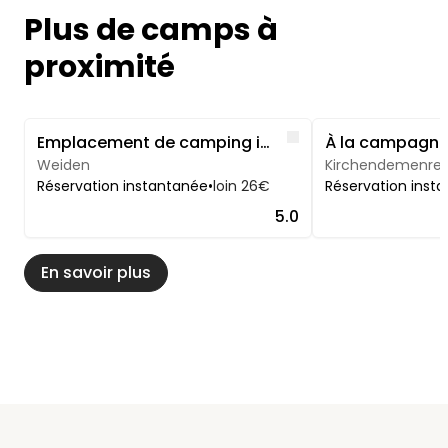
Plus de camps à
proximité
Image 1 of 5
Image 1 of 4
Like
Emplacement de camping idyllique avec jardin dans le Haut-Palatinat
Weiden
Kirchendemenre
Réservation instantanée
•
loin 26€
Réservation inst
5.0
En savoir plus