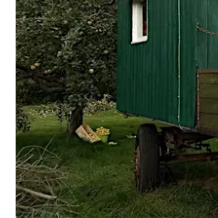
Demande à Howdy
Inspiration photo
Conseils et inspirations
Récits d'aventures
Bons cadeaux
À propos de nous
Shop
Contact
Select language