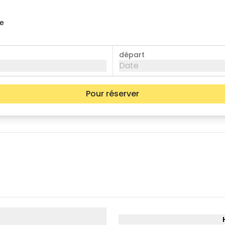
ce
départ
Date
Pour réserver
mer.
jeu.
ven.
05
06
07
12
13
14
19
20
21
26
27
28