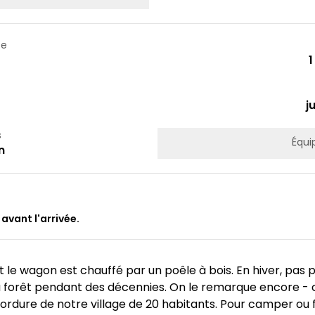
te
1
j
s
Équi
n
 avant l'arrivée.
e wagon est chauffé par un poêle à bois. En hiver, pas pour 
la forêt pendant des décennies. On le remarque encore - 
ordure de notre village de 20 habitants. Pour camper ou 