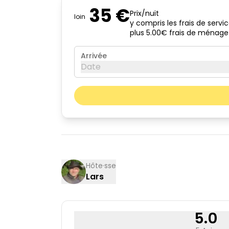
35 €
Prix/nuit
loin
y compris les frais de servi
plus 5.00€ frais de ménage
Arrivée
Date
août 2026
lun.
mar.
03
04
10
11
Hôte·sse
Lars
17
18
24
25
31
5.0