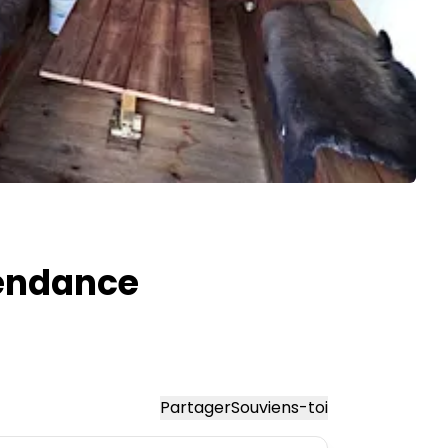
tendance
Partager
Souviens-toi