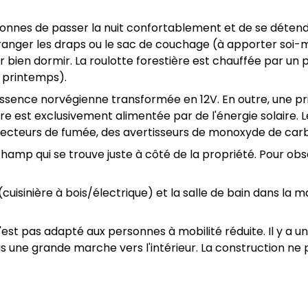
onnes de passer la nuit confortablement et de se détendr
anger les draps ou le sac de couchage (à apporter soi-mê
bien dormir. La roulotte forestière est chauffée par un pe
t printemps).
 essence norvégienne transformée en 12V. En outre, une p
e est exclusivement alimentée par de l'énergie solaire. 
es détecteurs de fumée, des avertisseurs de monoxyde de car
 champ qui se trouve juste à côté de la propriété. Pour ob
é (cuisinière à bois/électrique) et la salle de bain dans la
pas adapté aux personnes à mobilité réduite. Il y a un e
lus une grande marche vers l'intérieur. La construction n