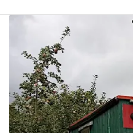
Dos
Se connecter
Créer un compte
Devenir hôte·sse
Emplacements
Hébergements
Routes