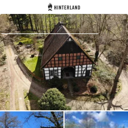
Hinterland
Dos
Se connecter
Créer un compte
Devenir hôte·sse
Emplacements
Hébergements
Routes