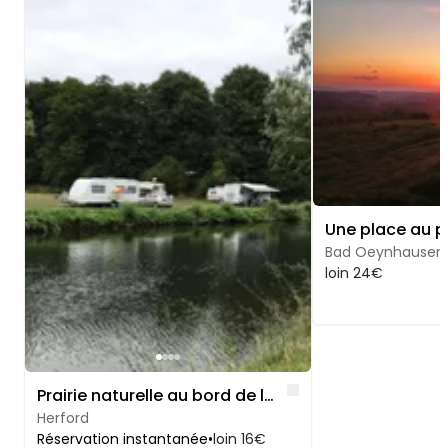
Image 1 of 4
Image 1 of 5
Bad Oeynhausen
loin 24€
Like
Prairie naturelle au bord de la rivière : canoë, vélo et culture à Herford
Herford
Réservation instantanée
•
loin 16€