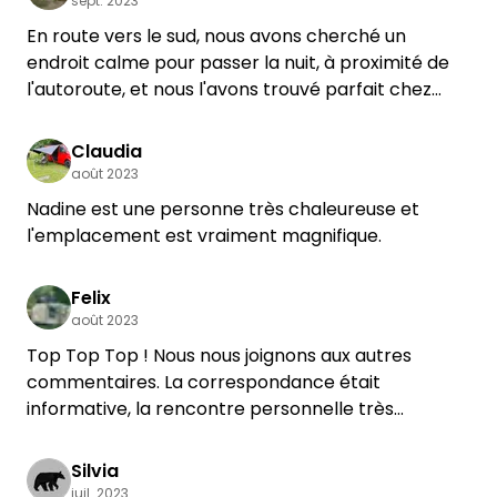
sept. 2023
En route vers le sud, nous avons cherché un
endroit calme pour passer la nuit, à proximité de
l'autoroute, et nous l'avons trouvé parfait chez
Nadine. Après un long trajet en voiture, nos chiens
ont trouvé la grande prairie clôturée pour chiens
Claudia
super pour se défouler. Nous avions un bel
août 2023
emplacement avec électricité et vue sur la
Nadine est une personne très chaleureuse et
verdure. La possibilité d'utiliser les toilettes était
l'emplacement est vraiment magnifique.
également très agréable. Nous reviendrons
certainement faire une halte lors de notre
Felix
prochain voyage. La communication avec Nadine
août 2023
s'est déroulée sans problème via WhatsApp.
L'emplacement se trouve à environ 4 km de
Top Top Top ! Nous nous joignons aux autres
l'autoroute.
commentaires. La correspondance était
informative, la rencontre personnelle très
agréable. Notre chienne aussi a adoré la prairie.
Nous avons campé 3 nuits sur la prairie protégée,
Silvia
clôturée et à l'abri des regards. C'était super et
juil. 2023