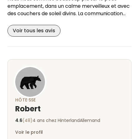
emplacement, dans un calme merveilleux et avec
des couchers de soleil divins. La communication
avec Robert était très amicale et simple. Tout
était conforme à la description. Le week-end, il y
Voir tous les avis
avait de délicieux sandwichs au poisson et le
camion du boulanger venait 3 fois par semaine.
Nous avons également apprécié la plage à
proximité. Nous nous sommes vraiment reposés et
sommes descendus pendant ces deux semaines
et nous recommandons volontiers Robert et sa
place !
HÔTE·SSE
Robert
4.6
(48)
4 ans chez Hinterland
Allemand
Voir le profil