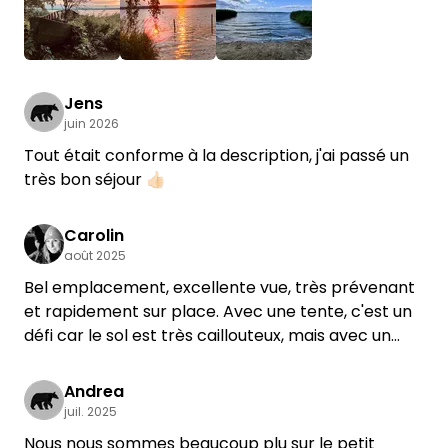
+1
Jens
juin 2026
Tout était conforme à la description, j'ai passé un
très bon séjour 👍🏻
Carolin
août 2025
Bel emplacement, excellente vue, très prévenant
et rapidement sur place. Avec une tente, c'est un
défi car le sol est très caillouteux, mais avec un
marteau normal, pas de problème. Les meilleurs
sandwichs au poisson du monde et d'autres hôtes
Andrea
fantastiques. A recommander vivement.
juil. 2025
Nous nous sommes beaucoup plu sur le petit