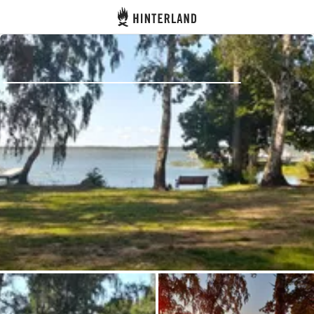
Hinterland
Dos
Se connecter
Créer un compte
Devenir hôte·sse
Emplacements
Hébergements
Routes