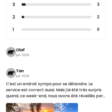
3
3
2
2
1
0
Olaf
juil. 2026
Tan
juil. 2026
C'est un endroit sympa pour se détendre. Le
service est correct aussi. Mais j'ai été très surpris
quand, ce week-end, nous avons été réveillés par
le bruit assourdissant de la tondeuse 😥😥😥
Dommage !!!