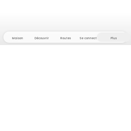
Maison
Découvrir
Routes
Se connecter
Plus
Direction l'arrière-pays, où liberté et aventure
sont chez elles ! Chez nous, vous trouverez plus de
5 000 tentes et emplacements privés dans des
endroits isolés pour votre prochaine aventure en
plein air.
App Store
Google Play Store
Campings et hébergements