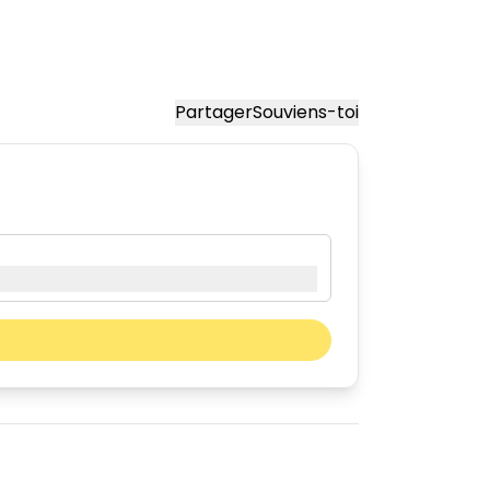
Partager
Souviens-toi
Mois prochain
sam.
dim.
01
02
08
09
15
16