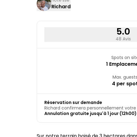
Hôte·sse
Richard
17
18
24
25
31
5.0
48 Avis
Spots on sit
1 Emplacem
Max. guest
4 per spo
Réservation sur demande
Richard confirmera personnellement votre 
Annulation gratuite jusqu'à 1 jour (12h00)
Sur notre terrain boisé de 3 hectares d