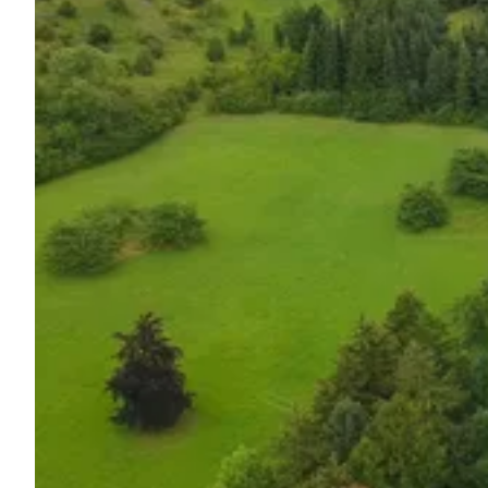
Demande à Howdy
Inspiration photo
Conseils et inspirations
Récits d'aventures
Bons cadeaux
À propos de nous
Shop
Contact
Select language