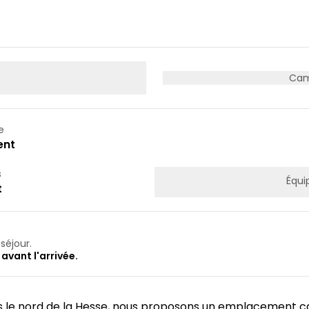
19
20
21
26
27
28
Cam
e
ent
s
Équi
t
séjour.
 avant l'arrivée.
ans le nord de la Hesse, nous proposons un emplacement 