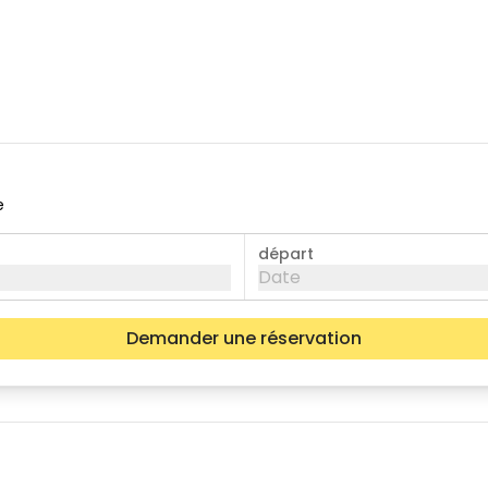
e
départ
Date
Demander une réservation
mer.
jeu.
ven.
05
06
07
12
13
14