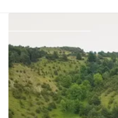
Dos
Se connecter
Créer un compte
Devenir hôte·sse
Emplacements
Hébergements
Routes