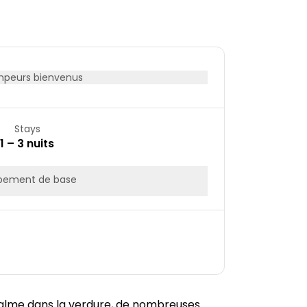
22
23
29
30
peurs bienvenus
Stays
1 – 3 nuits
pement de base
calme dans la verdure, de nombreuses