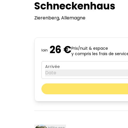
Schneckenhaus
Zierenberg
, Allemagne
26 €
Prix/nuit & espace
loin
y compris les frais de servic
Arrivée
Date
août 2026
lun.
mar.
03
04
10
11