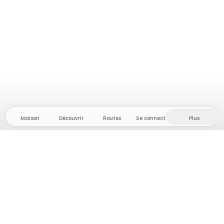
Maison
Découvrir
Routes
Se connecter
Plus
Direction l'arrière-pays, où liberté et aventure
sont chez elles ! Chez nous, vous trouverez plus de
5 000 tentes et emplacements privés dans des