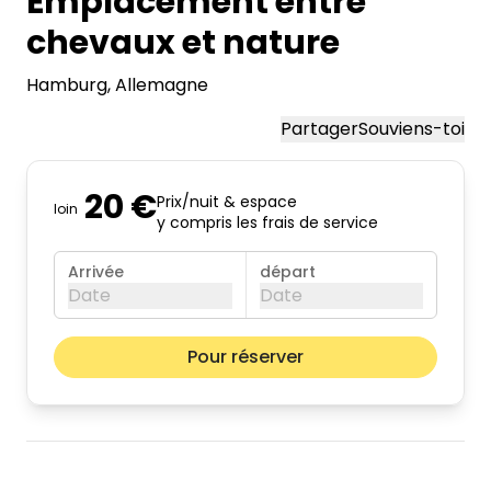
Emplacement entre
chevaux et nature
Hamburg
, Allemagne
Partager
Souviens-toi
20 €
Prix/nuit & espace
loin
y compris les frais de service
Arrivée
départ
Date
Date
août 2026
Mois pr
Pour réserver
lun.
mar.
mer.
jeu.
ven.
sam.
dim.
01
02
03
04
05
06
07
08
09