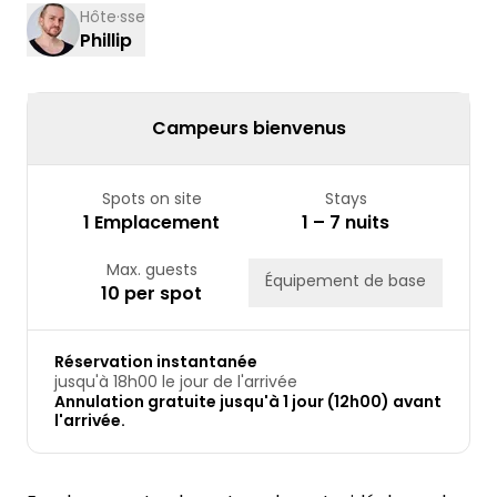
10
11
12
13
14
15
16
Hôte·sse
Phillip
17
18
19
20
21
22
23
24
25
26
27
28
29
30
31
Campeurs bienvenus
Spots on site
Stays
1 Emplacement
1 – 7 nuits
Max. guests
Équipement de base
10 per spot
Réservation instantanée
jusqu'à 18h00 le jour de l'arrivée
Annulation gratuite jusqu'à 1 jour (12h00) avant
l'arrivée.