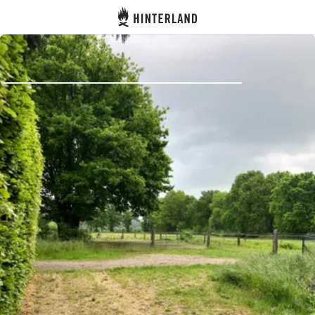
Hinterland
Dos
Se connecter
Créer un compte
Devenir hôte·sse
Emplacements
Hébergements
Routes