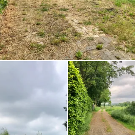
Demande à Howdy
Inspiration photo
Conseils et inspirations
Récits d'aventures
Bons cadeaux
À propos de nous
Shop
Contact
Select language