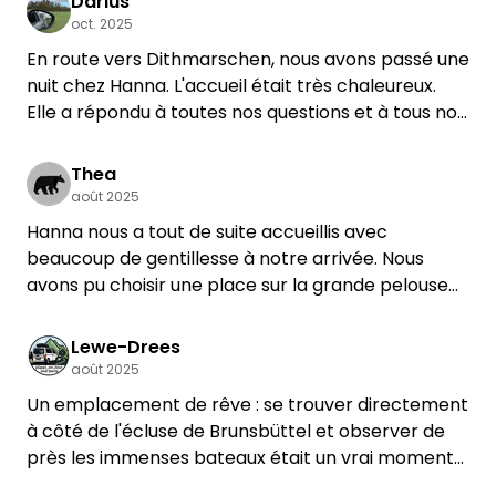
Darius
oct. 2025
En route vers Dithmarschen, nous avons passé une
nuit chez Hanna. L'accueil était très chaleureux.
Elle a répondu à toutes nos questions et à tous nos
besoins. Malgré la tempête, nous avons passé une
nuit tranquille sur le terrain. Depuis le terrain, nous
Thea
avons pu observer de nombreux bateaux entrer
août 2025
et sortir de l'écluse. Nous reviendrons
Hanna nous a tout de suite accueillis avec
certainement. Merci beaucoup.
beaucoup de gentillesse à notre arrivée. Nous
avons pu choisir une place sur la grande pelouse
et nous y sommes restés seuls. De là, on a une vue
sur les écluses et le trafic fluvial.
Lewe-Drees
août 2025
Un emplacement de rêve : se trouver directement
à côté de l'écluse de Brunsbüttel et observer de
près les immenses bateaux était un vrai moment
fort - nous ne pouvions pas nous en lasser.