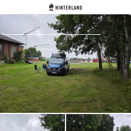
Hinterland
Dos
Se connecter
Créer un compte
Devenir hôte·sse
Emplacements
Hébergements
Routes