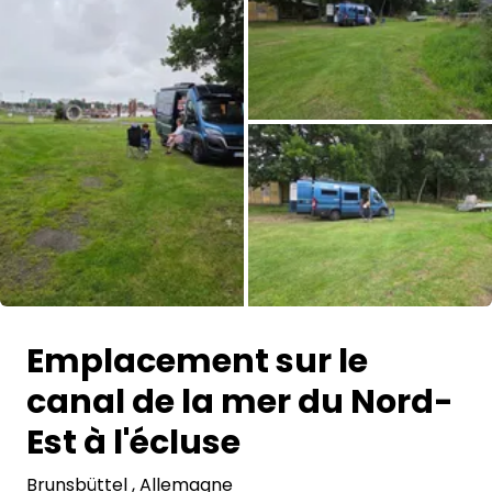
Demande à Howdy
Inspiration photo
Conseils et inspirations
Récits d'aventures
Bons cadeaux
À propos de nous
Emplacement sur le
Shop
canal de la mer du Nord-
Contact
Est à l'écluse
Brunsbüttel
Select language
, Allemagne