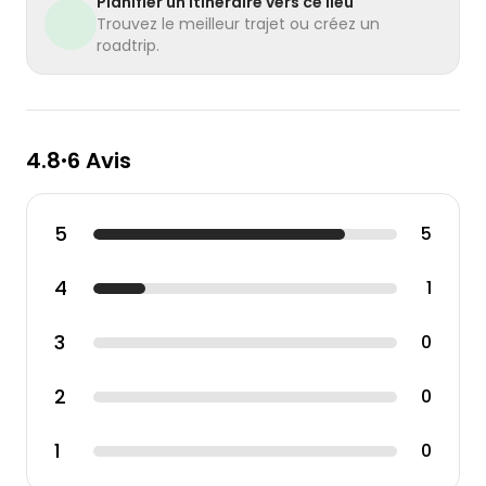
Planifier un itinéraire vers ce lieu
Trouvez le meilleur trajet ou créez un
roadtrip.
4.8
6 Avis
•
5
5
4
1
3
0
2
0
1
0