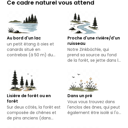
Ce cadre naturel vous attend
Au bord d'un lac
Proche d'une rivière/d'un
ruisseau
un petit étang à oies et
canards situé en
Notre Zinkbächle, qui
contrebas (à 50 m) du
prend sa source au fond
voisin, visible mais clôturé
de la forêt, se jette dans le
petit étang en contrebas,
puis descend vers l'Elzach
Lisière de forêt ou en
Dans un pré
forêt
Vous vous trouvez dans
Sur deux côtés, la forêt est
l'enclos des ânes, qui peut
composée de chênes et
également être isolé si l'on
de pins anciens (dans
ne souhaite pas voir les
l'enclos se trouve notre
ânes.