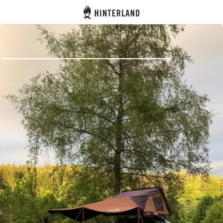
Hinterland
Dos
Se connecter
Créer un compte
Devenir hôte·sse
Emplacements
Hébergements
Routes