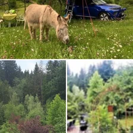
Demande à Howdy
Inspiration photo
Conseils et inspirations
Récits d'aventures
Bons cadeaux
À propos de nous
Shop
Contact
Select language