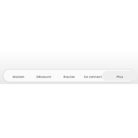
Maison
Découvrir
Routes
Se connecter
Plus
Direction l'arrière-pays, où liberté et aventure
sont chez elles ! Chez nous, vous trouverez plus de
5 000 tentes et emplacements privés dans des