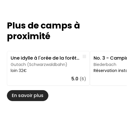
Plus de camps à
proximité
Image 1 of 5
Image 1 of 5
Like
Une idylle à l'orée de la forêt, en pleine nature, dans un cadre isolé
Gutach (Schwarzwaldbahn)
Biederbach
loin 32€
Réservation inst
5.0
(6)
En savoir plus