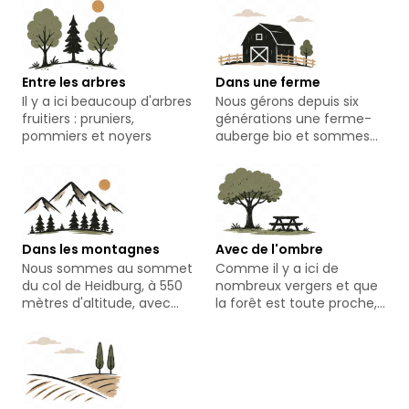
vieux chêne de la cour,
âgé d'environ 200 ans).
Entre les arbres
Dans une ferme
Il y a ici beaucoup d'arbres
Nous gérons depuis six
fruitiers : pruniers,
générations une ferme-
pommiers et noyers
auberge bio et sommes
végétariens... (mais vous
pouvez bien sûr faire des
grillades, rôtir ou manger
ce que vous voulez)
Dans les montagnes
Avec de l'ombre
Nous sommes au sommet
Comme il y a ici de
du col de Heidburg, à 550
nombreux vergers et que
mètres d'altitude, avec
la forêt est toute proche,
une vue magnifique sur le
on trouve à toute heure
Kandel et le Rohardsberg.
de la journée de
merveilleux coins
ombragés où se détendre