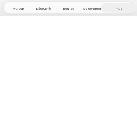
Maison
Découvrir
Routes
Se connecter
Plus
Direction l'arrière-pays, où liberté et aventure
sont chez elles ! Chez nous, vous trouverez plus de
5 000 tentes et emplacements privés dans des
endroits isolés pour votre prochaine aventure en
plein air.
App Store
Google Play Store
Campings et hébergements
Routes
Demande à Howdy
Inspiration photo
Devenir hôte·sse