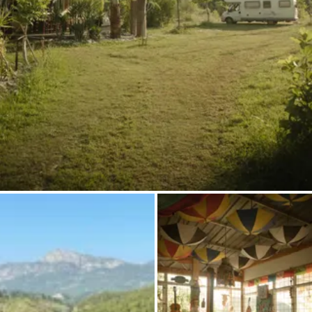
Demande à Howdy
Inspiration photo
Conseils et inspirations
Récits d'aventures
Bons cadeaux
À propos de nous
Shop
Contact
Select language