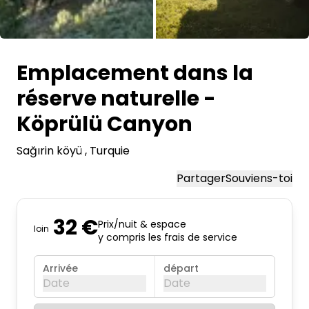
Toutes les photos
Emplacement dans la
réserve naturelle -
Köprülü Canyon
Sağırin köyü
, Turquie
Partager
Souviens-toi
32 €
Prix/nuit & espace
loin
y compris les frais de service
Arrivée
départ
Date
Date