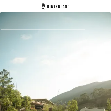
Hinterland
Dos
Se connecter
Créer un compte
Devenir hôte·sse
Emplacements
Hébergements
Routes