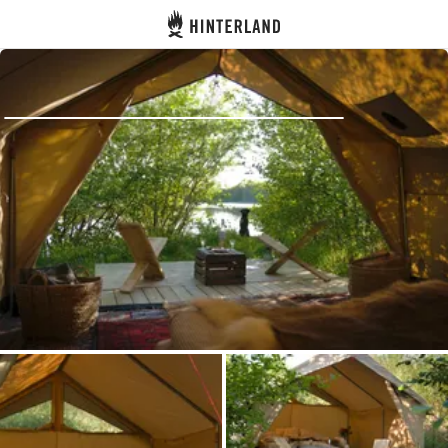
Hinterland
Dos
Se connecter
Créer un compte
Devenir hôte·sse
Emplacements
Hébergements
Routes