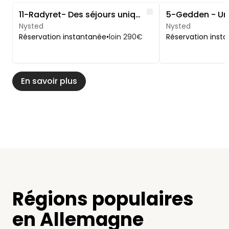
Image 1 of 5
Image 1 of 5
Like
11-Radyret- Des séjours uniques dans la nature
Nysted
Nysted
Réservation instantanée
•
loin 290€
Réservation inst
En savoir plus
Régions populaires
en Allemagne