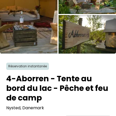
Demande à Howdy
Inspiration photo
Conseils et inspirations
Récits d'aventures
Toutes les photos
Bons cadeaux
Réservation instantanée
À propos de nous
4-Aborren - Tente au
bord du lac - Pêche et feu
Shop
de camp
Contact
Nysted
, Danemark
Select language