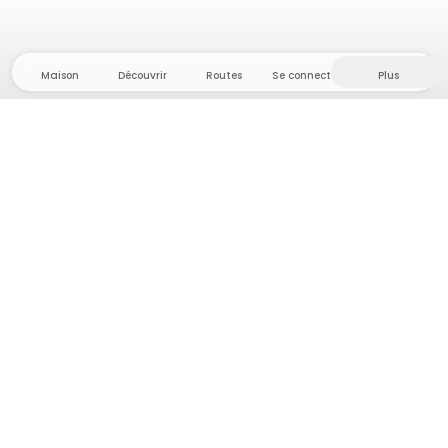
Maison
Découvrir
Routes
Se connecter
Plus
Direction l'arrière-pays, où liberté et aventure
sont chez elles ! Chez nous, vous trouverez plus de
5 000 tentes et emplacements privés dans des
endroits isolés pour votre prochaine aventure en
plein air.
App Store
Google Play Store
Campings et hébergements
Routes
Demande à Howdy