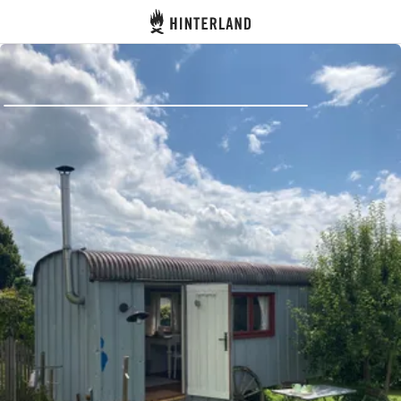
Hinterland
Dos
Se connecter
Créer un compte
Devenir hôte·sse
Emplacements
Hébergements
Routes