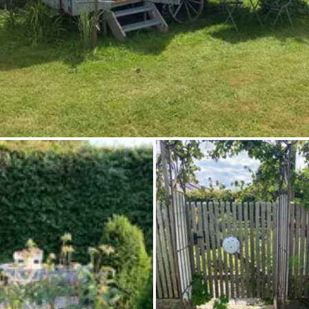
Demande à Howdy
Inspiration photo
Conseils et inspirations
Récits d'aventures
Bons cadeaux
À propos de nous
Shop
Contact
Select language