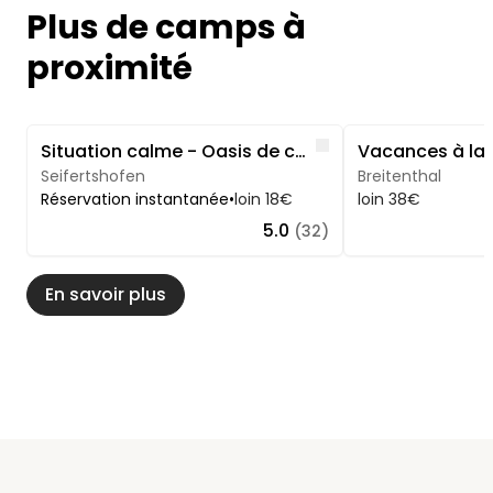
Plus de camps à
proximité
Image 1 of 5
Image 1 of 5
Like
Situation calme - Oasis de calme à la ferme
Vacances à la
Seifertshofen
Breitenthal
Réservation instantanée
•
loin 18€
loin 38€
5.0
(32)
En savoir plus