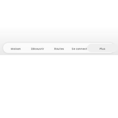
Maison
Découvrir
Routes
Se connecter
Plus
Direction l'arrière-pays, où liberté et aventure
sont chez elles ! Chez nous, vous trouverez plus de
5 000 tentes et emplacements privés dans des
endroits isolés pour votre prochaine aventure en
plein air.