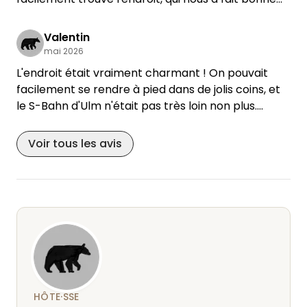
impression.
Comme il pleuvait très fort et que nous sommes
Valentin
repartis tôt le lendemain, nous ne pouvons pas
mai 2026
donner d'avis sur un séjour de longue durée.
L'endroit était vraiment charmant ! On pouvait
Mais pour notre court séjour, tout était parfait.
facilement se rendre à pied dans de jolis coins, et
le S-Bahn d'Ulm n'était pas très loin non plus.
L'hôte et les voisins étaient très gentils et très
serviables ! Et il y avait même des chats très
Voir tous les avis
affectueux. Je recommande vivement !
HÔTE·SSE