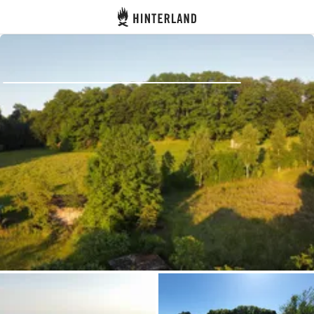
Hinterland
Dos
Se connecter
Créer un compte
Devenir hôte·sse
Emplacements
Hébergements
Routes