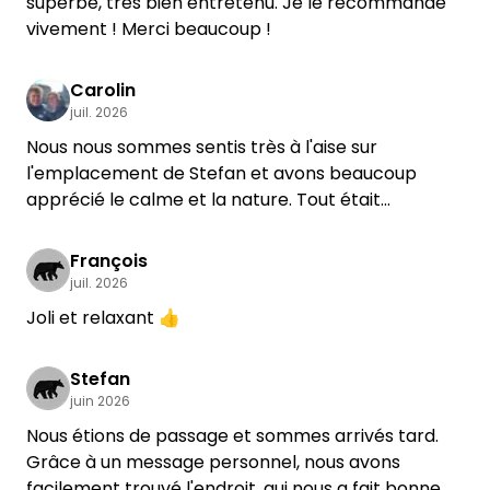
superbe, très bien entretenu. Je le recommande
vivement ! Merci beaucoup !
Carolin
juil. 2026
Nous nous sommes sentis très à l'aise sur
l'emplacement de Stefan et avons beaucoup
apprécié le calme et la nature. Tout était
conforme à la description. Grâce aux indications
précises, nous avons trouvé l'emplacement sans
François
difficulté dès notre arrivée. Nous reviendrons avec
juil. 2026
plaisir !
Joli et relaxant 👍
Stefan
juin 2026
Nous étions de passage et sommes arrivés tard.
Grâce à un message personnel, nous avons
facilement trouvé l'endroit, qui nous a fait bonne