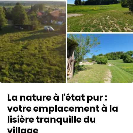
Demande à Howdy
Inspiration photo
Conseils et inspirations
Récits d'aventures
Bons cadeaux
Toutes les photos
À propos de nous
La nature à l'état pur :
Shop
votre emplacement à la
Contact
lisière tranquille du
village
Select language