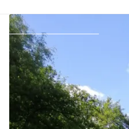
Dos
Se connecter
Créer un compte
Devenir hôte·sse
Emplacements
Hébergements
Routes