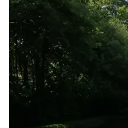
Demande à Howdy
Inspiration photo
Conseils et inspirations
Récits d'aventures
Bons cadeaux
À propos de nous
Shop
Contact
Select language