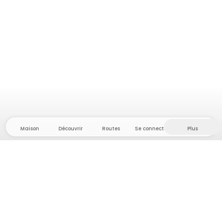
Maison
Découvrir
Routes
Se connecter
Plus
Direction l'arrière-pays, où liberté et aventure
sont chez elles ! Chez nous, vous trouverez plus de