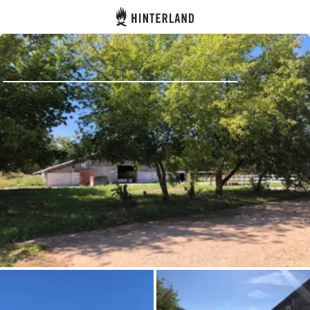
Hinterland
Dos
Se connecter
Créer un compte
Devenir hôte·sse
Emplacements
Hébergements
Routes