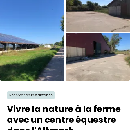
Demande à Howdy
Inspiration photo
Conseils et inspirations
Récits d'aventures
Bons cadeaux
Toutes les photos
À propos de nous
Réservation instantanée
Shop
Vivre la nature à la ferme
Contact
avec un centre équestre
Select language