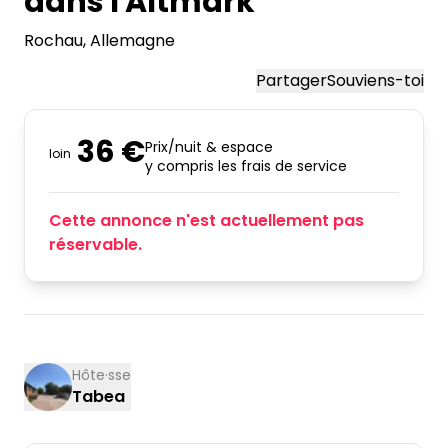
dans l'Altmark
Rochau
, Allemagne
Partager
Souviens-toi
36 €
Prix/nuit & espace
loin
y compris les frais de service
Cette annonce n'est actuellement pas
réservable.
Hôte·sse
Tabea