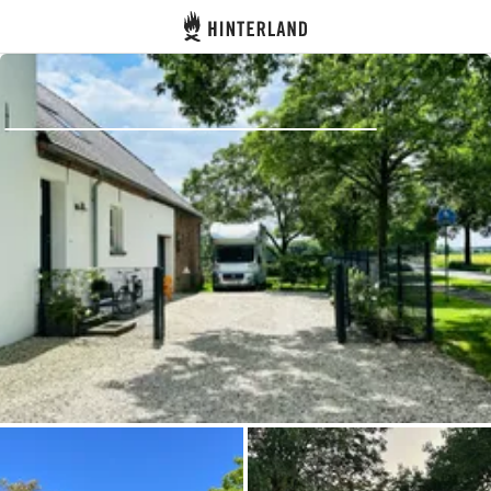
Hinterland
Dos
Se connecter
Créer un compte
Devenir hôte·sse
Emplacements
Hébergements
Routes