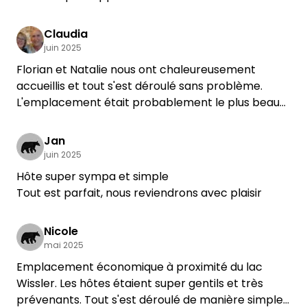
exceptionnelle et nous n'avons manqué de rien !
Nous recommandons vivement le séjour chez
Claudia
vous.
juin 2025
Florian et Natalie nous ont chaleureusement
accueillis et tout s'est déroulé sans problème.
L'emplacement était probablement le plus beau
sur lequel nous ayons séjourné jusqu'à présent.
Avec les vieux arbres, on n'avait pas vraiment
Jan
besoin de store. Nous avions pratiquement tout le
juin 2025
jardin pour nous seuls. La proximité du lac Wisseler
Hôte super sympa et simple
était aussi un grand plus ! Super beau !!!
Tout est parfait, nous reviendrons avec plaisir
Nicole
mai 2025
Emplacement économique à proximité du lac
Wissler. Les hôtes étaient super gentils et très
prévenants. Tout s'est déroulé de manière simple