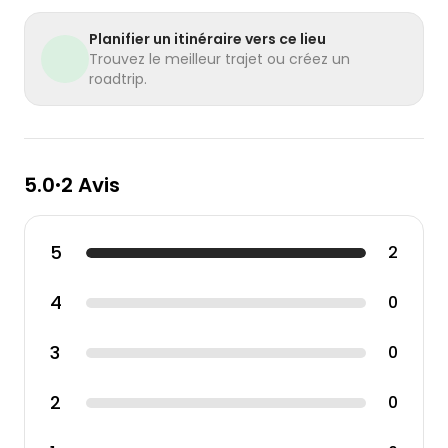
Planifier un itinéraire vers ce lieu
Trouvez le meilleur trajet ou créez un
roadtrip.
5.0
2 Avis
•
5
2
4
0
3
0
2
0