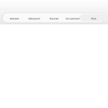
Maison
Découvrir
Routes
Se connecter
Plus
Direction l'arrière-pays, où liberté et aventure
sont chez elles ! Chez nous, vous trouverez plus de
5 000 tentes et emplacements privés dans des
endroits isolés pour votre prochaine aventure en
plein air.
App Store
Google Play Store
Campings et hébergements
Routes
Demande à Howdy