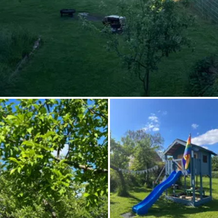
Demande à Howdy
Inspiration photo
Conseils et inspirations
Récits d'aventures
Bons cadeaux
À propos de nous
Shop
Contact
Select language