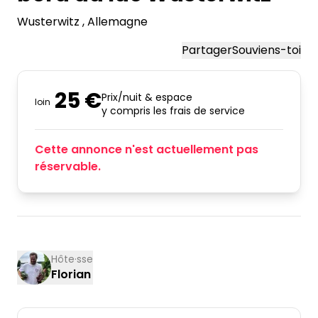
Wusterwitz
, Allemagne
Partager
Souviens-toi
25 €
Prix/nuit & espace
loin
y compris les frais de service
Cette annonce n'est actuellement pas
réservable.
Hôte·sse
Florian