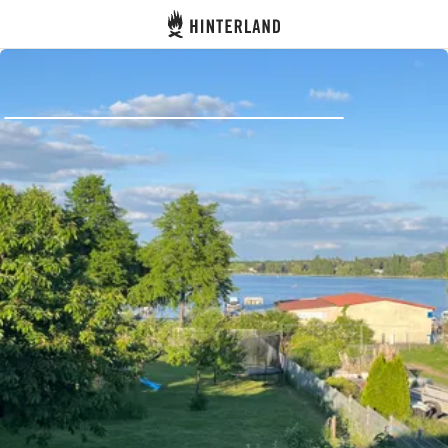
Hinterland
Dos
Se connecter
Créer un compte
Devenir hôte·sse
Emplacements
Hébergements
Routes