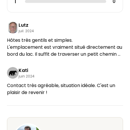
1
0
Lutz
juil. 2024
Hôtes très gentils et simples.
L'emplacement est vraiment situé directement au
bord du lac. Il suffit de traverser un petit chemin et
de marcher quelques mètres jusqu'à l'endroit où
l'on peut se baigner ou, comme nous, mettre un
Kati
petit bateau à l'eau.
juin 2024
Nous reviendrons avec plaisir.
Contact très agréable, situation idéale. C'est un
plaisir de revenir !