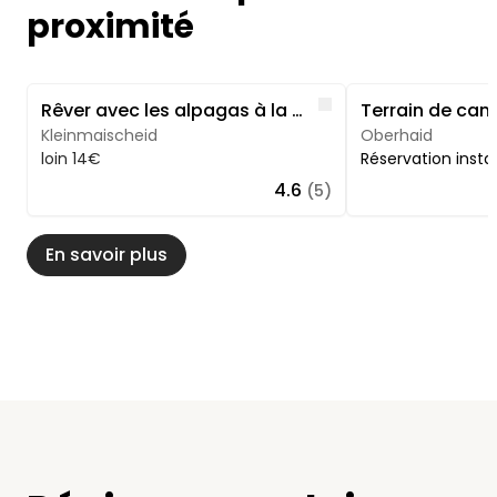
vivement ce camping à tous les amoureux de la
proximité
nature ! Merci pour ce superbe week-end !
Image 1 of 5
Image 1 of 5
Like
Rêver avec les alpagas à la boucle de l'Iserbach
Kleinmaischeid
Oberhaid
loin 14€
Réservation inst
4.6
(5)
En savoir plus