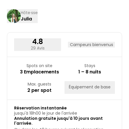
10
11
12
13
14
15
16
17
18
19
20
21
22
23
Hôte·sse
Julia
24
25
26
27
28
29
30
31
4.8
Campeurs bienvenus
29 Avis
Spots on site
Stays
3 Emplacements
1 – 8 nuits
Max. guests
Équipement de base
2 per spot
Réservation instantanée
jusqu'à 18h00 le jour de l'arrivée
Annulation gratuite jusqu'à 10 jours avant
l'arrivée.