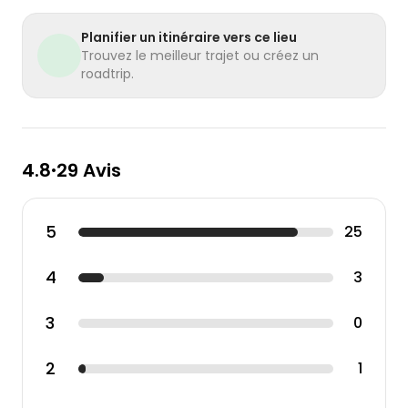
Planifier un itinéraire vers ce lieu
Trouvez le meilleur trajet ou créez un
roadtrip.
4.8
29 Avis
•
5
25
4
3
3
0
2
1