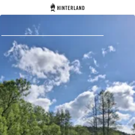
Hinterland
Dos
Se connecter
Créer un compte
Devenir hôte·sse
Emplacements
Hébergements
Routes