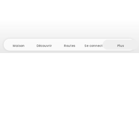
Maison
Découvrir
Routes
Se connecter
Plus
Direction l'arrière-pays, où liberté et aventure
sont chez elles ! Chez nous, vous trouverez plus de
5 000 tentes et emplacements privés dans des
endroits isolés pour votre prochaine aventure en
plein air.
App Store
Google Play Store