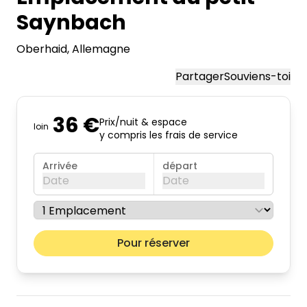
Saynbach
Oberhaid
, Allemagne
Partager
Souviens-toi
36 €
Prix/nuit & espace
loin
y compris les frais de service
Arrivée
départ
Date
Date
août 2026
Mois pr
Pour réserver
lun.
mar.
mer.
jeu.
ven.
sam.
dim.
01
02
03
04
05
06
07
08
09