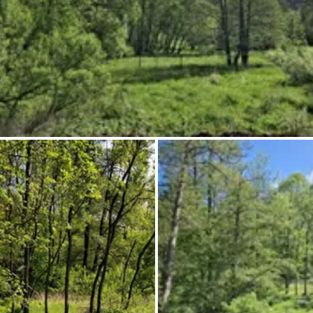
Demande à Howdy
Inspiration photo
Conseils et inspirations
Récits d'aventures
Bons cadeaux
À propos de nous
Shop
Contact
Select language