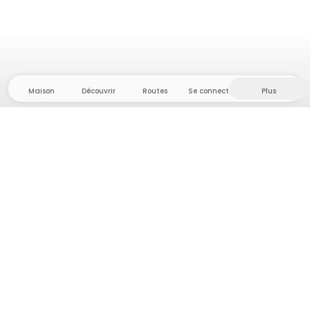
Maison
Découvrir
Routes
Se connecter
Plus
Direction l'arrière-pays, où liberté et aventure
sont chez elles ! Chez nous, vous trouverez plus de
5 000 tentes et emplacements privés dans des
endroits isolés pour votre prochaine aventure en
plein air.
App Store
Google Play Store
Campings et hébergements