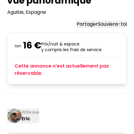
vue panoramique
Aguilas
, Espagne
Partager
Souviens-toi
16 €
Prix/nuit & espace
loin
y compris les frais de service
Cette annonce n'est actuellement pas
réservable.
Hôte·sse
Eric