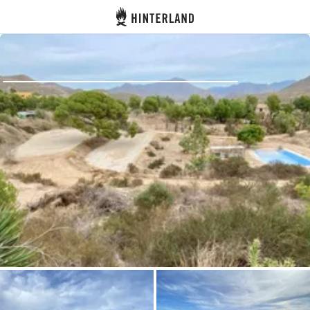
Hinterland
Dos
Se connecter
Créer un compte
Devenir hôte·sse
Emplacements
Hébergements
Routes