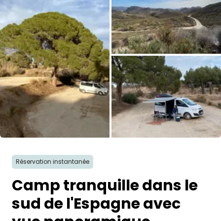
Demande à Howdy
Inspiration photo
Conseils et inspirations
Récits d'aventures
Bons cadeaux
Toutes les photos
À propos de nous
Réservation instantanée
Shop
Camp tranquille dans le
Contact
sud de l'Espagne avec
Select language