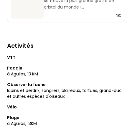
se trouve la plus grande grotte de
cristal du monde !
"La Geoda Gigante de Pulpi".
1€
À Aguilas, il y a tous les samedis un
marché hebdomadaire très
populaire.
En face du supermarché Aldi.
Activités
Du Castillo San Juan de Aguilas, on
peut prendre de superbes photos
VTT
panoramiques de la ville.
Les routes de "Campo Lopez" et
Paddle
"Cuesta de Gos" sont des routes
à Aguilas, 13 KM
panoramiques (mais aussi très
Observer la faune
étroites).
lapins et perdrix, sangliers, blaireaux, tortues, grand-duc
Nous vous souhaitons beaucoup de
et autres espèces d'oiseaux
plaisir dans vos découvertes !
Vélo
Plage
à Aguilas, 13KM