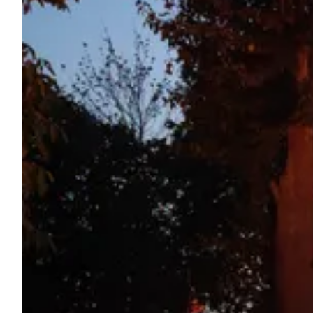
Demande à Howdy
Inspiration photo
Conseils et inspirations
Récits d'aventures
Bons cadeaux
À propos de nous
Shop
Contact
Select language