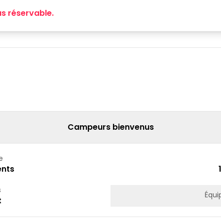
s réservable.
Campeurs bienvenus
e
nts
s
Équi
t