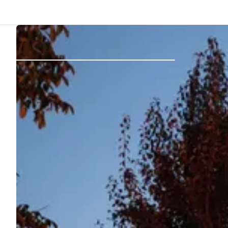
Dos
Se connecter
Créer un compte
Devenir hôte·sse
Emplacements
Hébergements
Routes