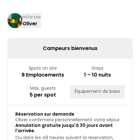
10
11
12
13
14
15
16
17
18
19
20
21
22
23
Hôte·sse
Oliver
24
25
26
27
28
29
30
31
Campeurs bienvenus
Spots on site
Stays
8 Emplacements
1 – 10 nuits
Max. guests
Équipement de base
5 per spot
Réservation sur demande
Oliver confirmera personnellement votre séjour.
Annulation gratuite jusqu'à 30 jours avant
l'arrivée.
Ou dans les 48 heures suivant la réservation,