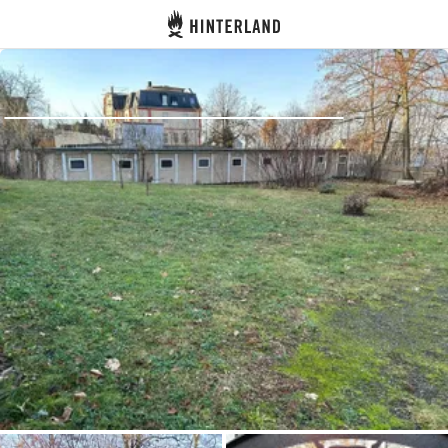
Hinterland
Dos
Se connecter
Créer un compte
Devenir hôte·sse
Emplacements
Hébergements
Routes