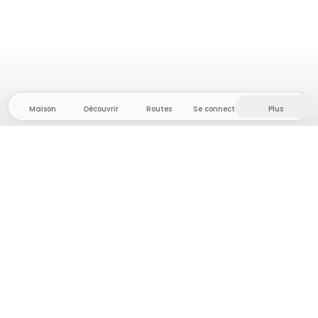
Maison
Découvrir
Routes
Se connecter
Plus
Direction l'arrière-pays, où liberté et aventure
sont chez elles ! Chez nous, vous trouverez plus de
5 000 tentes et emplacements privés dans des
endroits isolés pour votre prochaine aventure en
plein air.
App Store
Google Play Store