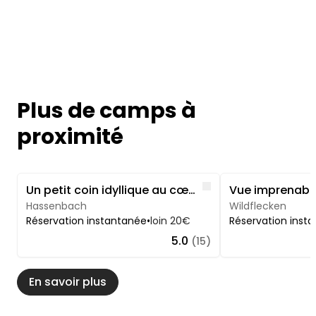
Plus de camps à
proximité
Image 1 of 5
Image 1 of 4
Like
Un petit coin idyllique au cœur de nos prairies
Hassenbach
Wildflecken
Réservation instantanée
•
loin 20€
Réservation inst
5.0
(15)
En savoir plus