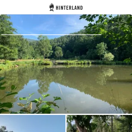
Hinterland
Dos
Se connecter
Créer un compte
Devenir hôte·sse
Emplacements
Hébergements
Routes