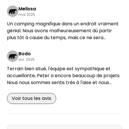
Melissa
mai 2025
Un camping magnifique dans un endroit vraiment
génial. Nous avons malheureusement dû partir
plus tôt à cause du temps, mais ce ne sera
certainement pas la dernière fois que nous y
serons allés!🤗🤗
Bodo
avr. 2025
Terrain bien situé, l'équipe est sympathique et
accueillante, Peter a encore beaucoup de projets.
Nous nous sommes sentis très à l'aise et nous
allons observer le développement🧐😉.
Car nous reviendrons😎
Voir tous les avis