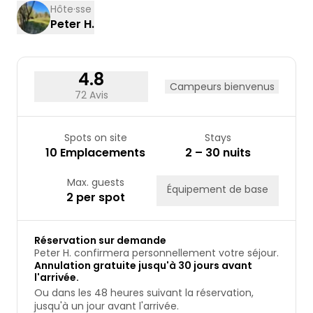
17
18
19
20
21
22
23
Hôte·sse
Peter H.
24
25
26
27
28
29
30
31
4.8
Campeurs bienvenus
72 Avis
Spots on site
Stays
10 Emplacements
2 – 30 nuits
Max. guests
Équipement de base
2 per spot
Réservation sur demande
Peter H. confirmera personnellement votre séjour.
Annulation gratuite jusqu'à 30 jours avant
l'arrivée.
Ou dans les 48 heures suivant la réservation,
jusqu'à un jour avant l'arrivée.