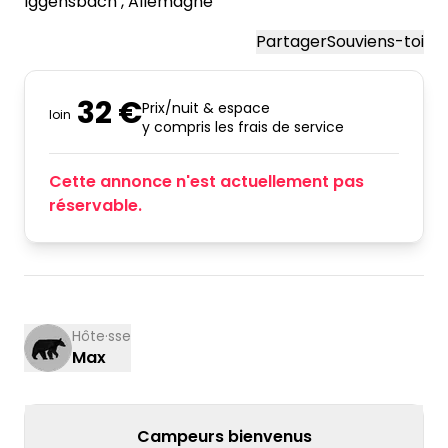
Iggensbach
, Allemagne
Partager
Souviens-toi
32 €
Prix/nuit & espace
loin
y compris les frais de service
Cette annonce n'est actuellement pas
réservable.
Hôte·sse
Max
Campeurs bienvenus