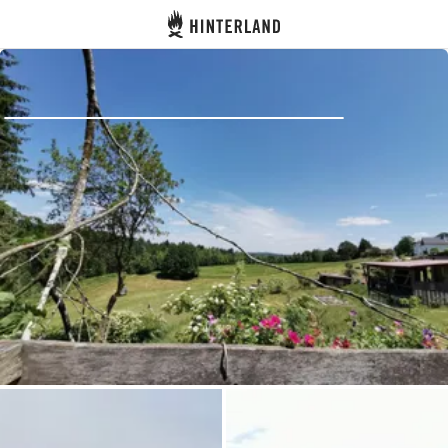
Hinterland
Dos
Se connecter
Créer un compte
Devenir hôte·sse
Emplacements
Hébergements
Routes