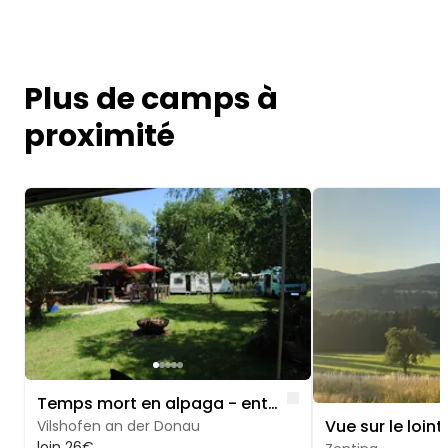
Plus de camps à
proximité
Image 1 of 5
Image 1 of 5
Like
Temps mort en alpaga - entouré de prairies et d'arbres
Vilshofen an der Donau
loin 26€