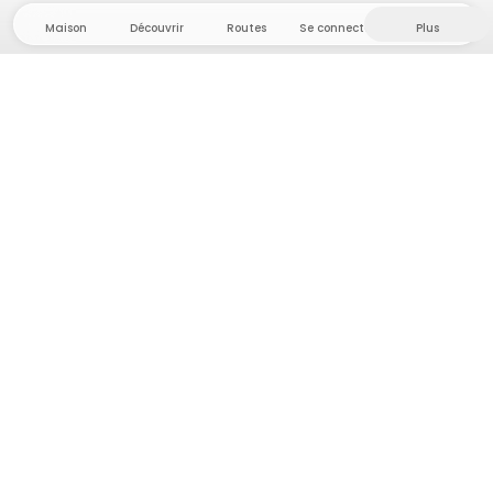
Maison
Découvrir
Routes
Se connecter
Plus
Direction l'arrière-pays, où liberté et aventure
sont chez elles ! Chez nous, vous trouverez plus de
5 000 tentes et emplacements privés dans des
endroits isolés pour votre prochaine aventure en
plein air.
App Store
Google Play Store
Campings et hébergements
Routes
Demande à Howdy
Inspiration photo
Devenir hôte·sse