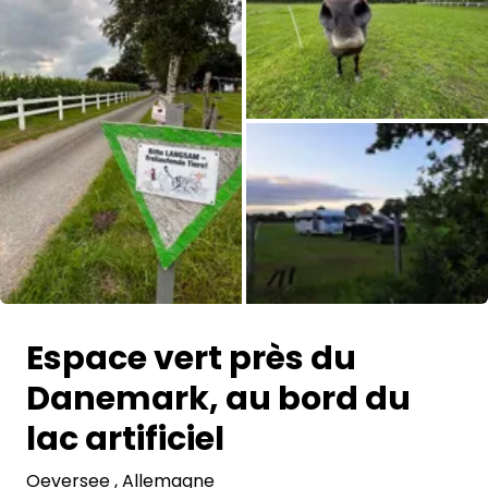
Demande à Howdy
Inspiration photo
Conseils et inspirations
Récits d'aventures
Bons cadeaux
Toutes les photos
À propos de nous
Espace vert près du
Shop
Danemark, au bord du
Contact
lac artificiel
Oeversee
Select language
, Allemagne