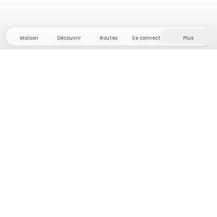
Maison
Découvrir
Routes
Se connecter
Plus
Direction l'arrière-pays, où liberté et aventure
sont chez elles ! Chez nous, vous trouverez plus de
5 000 tentes et emplacements privés dans des
endroits isolés pour votre prochaine aventure en
plein air.
App Store
Google Play Store
Campings et hébergements
Routes
Demande à Howdy