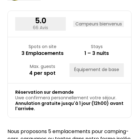
31
5.0
Campeurs bienvenus
66 Avis
Spots on site
Stays
3 Emplacements
1 – 3 nuits
Max. guests
Équipement de base
4 per spot
Réservation sur demande
Uwe confirmera personnellement votre séjour.
Annulation gratuite jusqu'à 1 jour (12h00) avant
l'arrivée.
Nous proposons 5 emplacements pour camping-
cars, caravanes ou tentes dans notre ferme isolée,