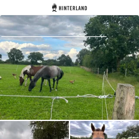
Hinterland
Dos
Se connecter
Créer un compte
Devenir hôte·sse
Emplacements
Hébergements
Routes