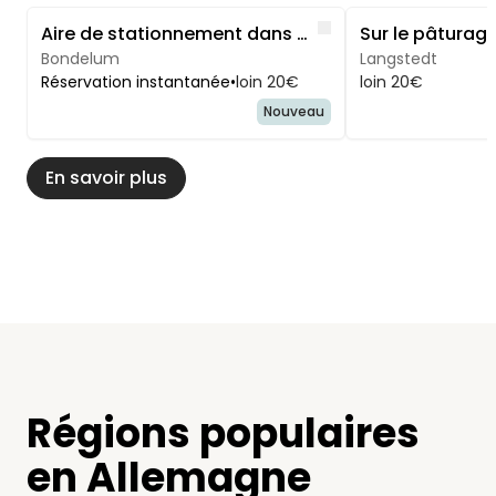
Image 1 of 5
Image 1 of 5
Like
Aire de stationnement dans un biotope naturel au bord d'un étang en Frise du Nord
Bondelum
Langstedt
Réservation instantanée
•
loin 20€
loin 20€
Nouveau
En savoir plus
Régions populaires
en Allemagne