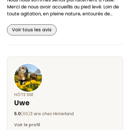
Merci de nous avoir accueillis au pied levé. Loin de
toute agitation, en pleine nature, entourés de
poules, de canards, de lièvres, de chauves-souris
et d'un bourdon curieux, nous avons pu nous
Voir tous les avis
reposer à merveille et vraiment déconnecter.
Merci beaucoup. Nous reviendrons avec plaisir.
HÔTE·SSE
Uwe
5.0
(66)
3 ans chez Hinterland
Voir le profil