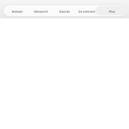
Maison
Découvrir
Routes
Se connecter
Plus
Direction l'arrière-pays, où liberté et aventure
sont chez elles ! Chez nous, vous trouverez plus de
5 000 tentes et emplacements privés dans des
endroits isolés pour votre prochaine aventure en
plein air.
App Store
Google Play Store
Campings et hébergements
Routes
Demande à Howdy
Inspiration photo
Devenir hôte·sse