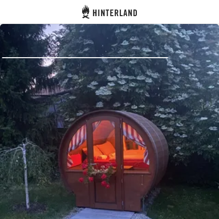
Hinterland
Dos
Se connecter
Créer un compte
Devenir hôte·sse
Emplacements
Hébergements
Routes