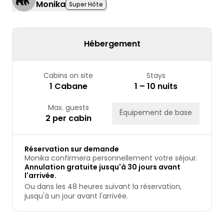
Monika
Super Hôte
17
18
19
20
21
22
23
24
25
26
27
28
29
30
31
Hébergement
Cabins on site
Stays
1 Cabane
1 – 10 nuits
Max. guests
Équipement de base
2 per cabin
Réservation sur demande
Monika confirmera personnellement votre séjour.
Annulation gratuite jusqu'à 30 jours avant
l'arrivée.
Ou dans les 48 heures suivant la réservation,
jusqu'à un jour avant l'arrivée.