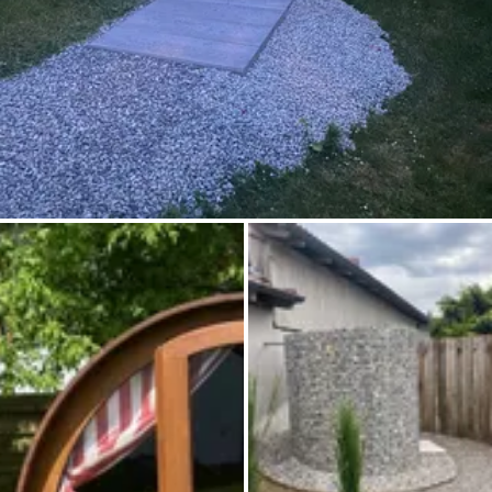
Demande à Howdy
Inspiration photo
Conseils et inspirations
Récits d'aventures
Bons cadeaux
À propos de nous
Shop
Contact
Select language