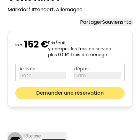
Markdorf Ittendorf
, Allemagne
Partager
Souviens-toi
152 €
Prix/nuit
loin
y compris les frais de service
plus 0.01€ frais de ménage
Arrivée
départ
Date
Date
août 2026
Mois pr
Demander une réservation
lun.
mar.
mer.
jeu.
ven.
sam.
dim.
01
02
03
04
05
06
07
08
09
10
11
12
13
14
15
16
Hôte·sse