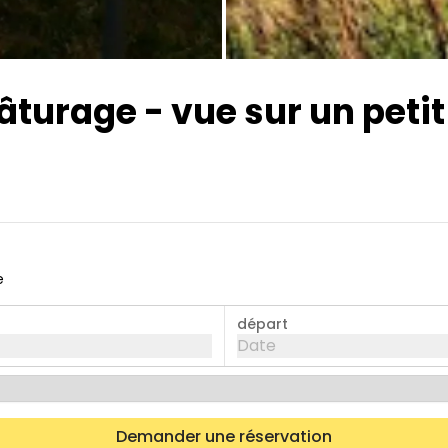
Toutes les photos
urage - vue sur un petit 
e
départ
Date
Demander une réservation
mer.
jeu.
ven.