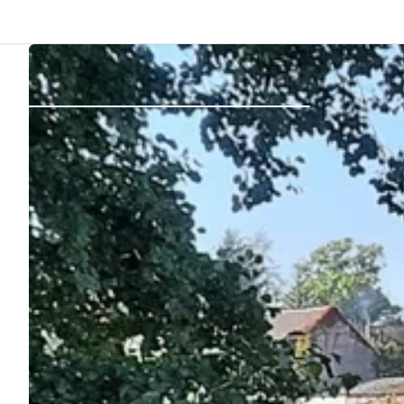
Dos
Se connecter
Créer un compte
Devenir hôte·sse
Emplacements
Hébergements
Routes