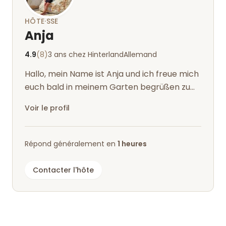
environs immédiats de l'emplacement ont fait le
bonheur de notre chien et nous ont également
HÔTE·SSE
aidés à nous détendre.
Anja
Dans l'ensemble, ce fut un séjour très agréable.
Jana et Martin
4.9
(8)
3 ans chez Hinterland
Allemand
Hallo, mein Name ist Anja und ich freue mich
euch bald in meinem Garten begrüßen zu
dürfen.
Voir le profil
Répond généralement en
1 heures
Contacter l'hôte