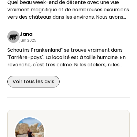
Quel beau week-end de détente avec une vue
vraiment magnifique et de nombreuses excursions
vers des châteaux dans les environs. Nous avons
été chaleureusement accueillis avec nos deux
chiens et avons pu profiter du calme. Notre petite
Jana
labbine de 5 ans a pris plaisir à jouer au ballon
juin 2025
dans la grande prairie et notre senior dément de
Schau ins Frankenland" se trouve vraiment dans
17,5 ans a pu se dégourdir les jambes sans se
"l'arrière-pays". La localité est à taille humaine. En
perdre - tout simplement magnifique 😊 ... un
revanche, c'est très calme. Ni les ateliers, ni les
grand merci à Anja 🌼
voisins ne dérangent. Les hôtes se tiennent
discrètement à l'écart mais sont toujours
Voir tous les avis
disponibles et très prévenants. Le terrain est très
bien entretenu et offre de la place pour plusieurs
campeurs, que ce soit avec un camping-car, une
caravane ou une tente. Nous étions cependant
seuls pendant nos quatre jours de séjour, ce qui a
bien sûr nettement souligné le calme. Les
différentes possibilités de randonnée dans les