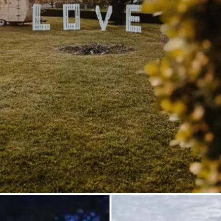
Demande à Howdy
Inspiration photo
Conseils et inspirations
Récits d'aventures
Bons cadeaux
À propos de nous
Shop
Contact
Select language