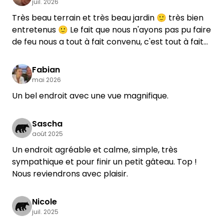
juil. 2026
Très beau terrain et très beau jardin 🙂 très bien
entretenus 🙂 Le fait que nous n'ayons pas pu faire
de feu nous a tout à fait convenu, c'est tout à fait
compréhensible vu la sécheresse.
Personnellement, nous aurions simplement
Fabian
préféré que le barbecue se trouve sur
mai 2026
l'emplacement plutôt que dans le jardin « privé ».
Un bel endroit avec une vue magnifique.
Merci pour la recommandation concernant le
restaurant 👍🏻
Sascha
août 2025
Un endroit agréable et calme, simple, très
sympathique et pour finir un petit gâteau. Top !
Nous reviendrons avec plaisir.
Nicole
juil. 2025