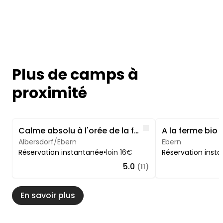
Plus de camps à
proximité
Image 1 of 5
Image 1 of 5
Like
Calme absolu à l'orée de la forêt en pleine nature
Albersdorf/Ebern
Ebern
Réservation instantanée
•
loin 16€
Réservation inst
5.0
(11)
En savoir plus