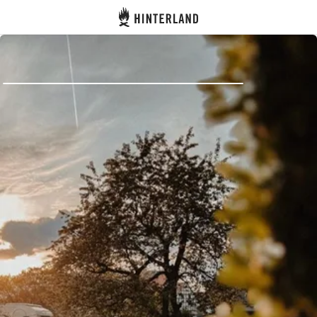
Hinterland
Dos
Se connecter
Créer un compte
Devenir hôte·sse
Emplacements
Hébergements
Routes