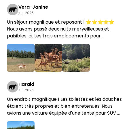
Vera-Janine
juil. 2026
Un séjour magnifique et reposant ! ⭐⭐⭐⭐⭐
Nous avons passé deux nuits merveilleuses et
paisibles ici. Les trois emplacements pour
véhicules sont très bien aménagés : on a une vue
directe sur les cerfs et les daims, et on admire le
magnifique paysage vallonné. Un vrai rêve !
Les toilettes et la douche étaient toujours
+2
impeccables, et les hôtes sont vraiment très
sympathiques. Nous sommes venus avec notre
Harald
juil. 2026
chien et avons pu faire de superbes balades dans
les environs.
Un endroit magnifique ! Les toilettes et les douches
étaient très propres et bien entretenues. Nous
Petit conseil pour les amoureux des animaux : les
avions une voiture équipée d'une tente pour SUV et
chats du coin sont un peu insistants, mais tout à
ce n'est qu'une fois installés que nous avons
fait gentils. Ils ne sont pas du tout timides, même
remarqué que nous n'étions pas sur l'un des trois