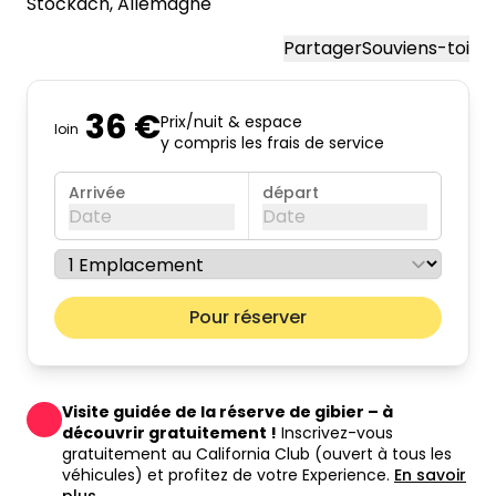
Stockach
, Allemagne
Partager
Souviens-toi
36 €
Prix/nuit & espace
loin
y compris les frais de service
Arrivée
départ
Date
Date
août 2026
Mois pr
Pour réserver
lun.
mar.
mer.
jeu.
ven.
sam.
dim.
01
02
03
04
05
06
07
08
09
Visite guidée de la réserve de gibier – à
10
11
12
13
14
15
16
découvrir gratuitement !
Inscrivez-vous
gratuitement au California Club (ouvert à tous les
17
18
19
20
21
22
23
véhicules) et profitez de votre Experience.
En savoir