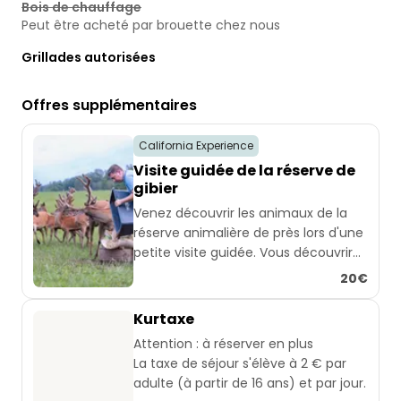
Bois de chauffage
Peut être acheté par brouette chez nous
Grillades autorisées
Offres supplémentaires
California Experience
Visite guidée de la réserve de
gibier
Venez découvrir les animaux de la
réserve animalière de près lors d'une
petite visite guidée. Vous découvrirez
des informations passionnantes sur
20€
l'élevage, l'alimentation et le
comportement des cerfs, et pourrez
Kurtaxe
même participer activement au
Attention : à réserver en plus
nourrissage. Une expérience nature
La taxe de séjour s'élève à 2 € par
unique pour tous ceux qui souhaitent
adulte (à partir de 16 ans) et par jour.
observer nos animaux de près !