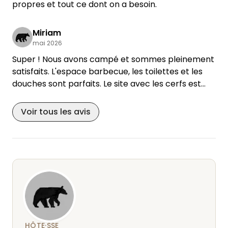
table commune et un seul barbecue. En général,
propres et tout ce dont on a besoin.
c’est le premier arrivé qui en profite. Il vaut donc
mieux apporter ses propres tables, chaises et
Miriam
éventuellement un barbecue, au cas où les
mai 2026
emplacements seraient occupés.
Super ! Nous avons campé et sommes pleinement
​Dans l’ensemble, je recommande vivement cet
satisfaits. L'espace barbecue, les toilettes et les
endroit, surtout aux familles avec des enfants !
douches sont parfaits. Le site avec les cerfs est
Nous reviendrons avec plaisir.
magnifique ! Merci !
Voir tous les avis
HÔTE·SSE