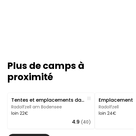
Plus de camps à
proximité
Image 1 of 5
Image 1 of 5
Like
Tentes et emplacements dans la nature sur le Bodanrück
Radolfzell am Bodensee
Radolfzell
loin 22€
loin 24€
4.9
(40)