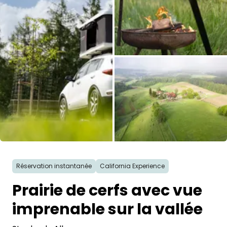
Demande à Howdy
Inspiration photo
Conseils et inspirations
Récits d'aventures
Bons cadeaux
Toutes les photos
À propos de nous
Réservation instantanée
California Experience
Shop
Prairie de cerfs avec vue
Contact
imprenable sur la vallée
Select language