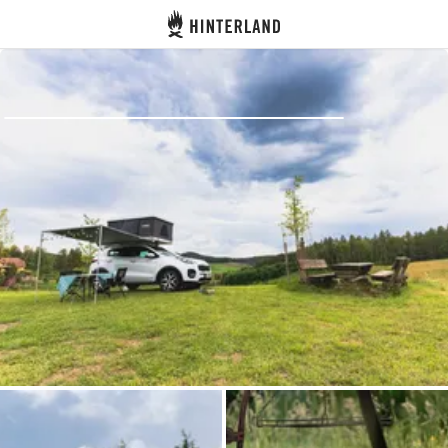
Hinterland
Dos
Se connecter
Créer un compte
Devenir hôte·sse
Emplacements
Hébergements
Routes