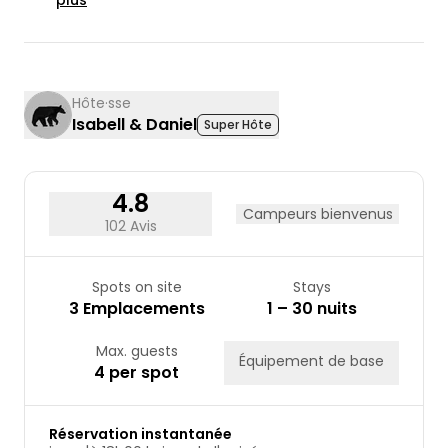
plus
24
25
26
27
28
29
30
31
Hôte·sse
Isabell & Daniel
Super Hôte
4.8
Campeurs bienvenus
102 Avis
Spots on site
Stays
3 Emplacements
1 – 30 nuits
Max. guests
Équipement de base
4 per spot
Réservation instantanée