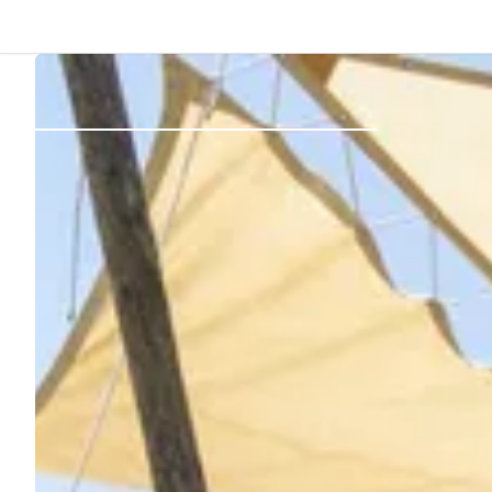
Dos
Se connecter
Créer un compte
Devenir hôte·sse
Emplacements
Hébergements
Routes