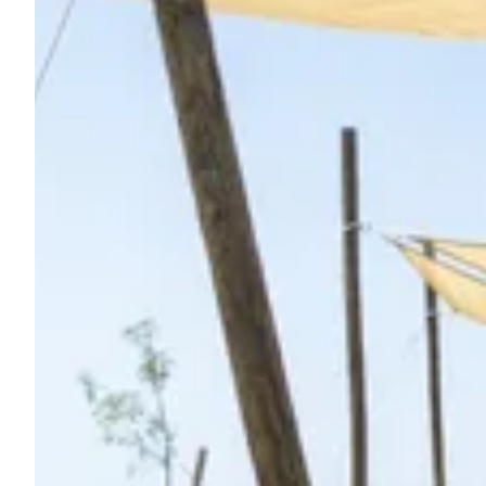
Demande à Howdy
Inspiration photo
Conseils et inspirations
Récits d'aventures
Bons cadeaux
À propos de nous
Shop
Contact
Select language