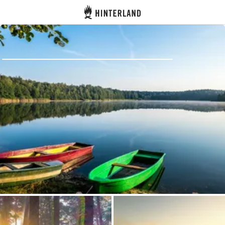
Hinterland
Dos
Se connecter
Créer un compte
Devenir hôte·sse
Emplacements
Hébergements
Routes