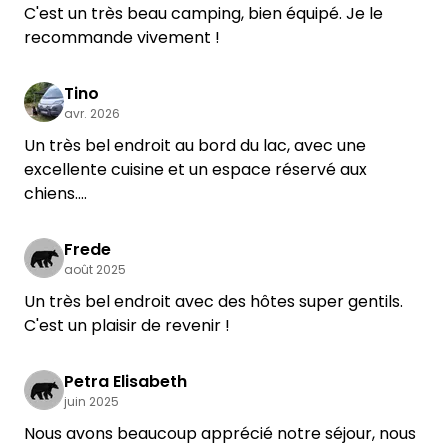
aucun doute. La prochaine fois, nous
C'est un très beau camping, bien équipé. Je le
n'emporterons que nos vélos.
recommande vivement !
Bien que ce fût les vacances d'été pendant notre
séjour, il n'y avait pas grand monde. Ils veillent à ce
Tino
que le camping ne soit pas surpeuplé et c'est ce
avr. 2026
que nous apprécions particulièrement. Les
Un très bel endroit au bord du lac, avec une
sanitaires sont tout à fait corrects, si seulement
excellente cuisine et un espace réservé aux
tout le monde prenait la peine de les laisser
chiens.
propres. Mais cela dépend uniquement des
Nous reviendrons avec plaisir.
visiteurs – malheureusement.
Tino et Kathleen
Les environs sont calmes. On entend parfois le
Frede
août 2025
train ou la route, mais cela ne nous a pas
dérangés.
Un très bel endroit avec des hôtes super gentils.
À la prochaine fois
C'est un plaisir de revenir !
Petra Elisabeth
juin 2025
Nous avons beaucoup apprécié notre séjour, nous