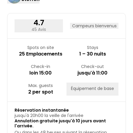
24
25
26
27
28
29
30
31
4.7
Campeurs bienvenus
45 Avis
Spots on site
Stays
25 Emplacements
1 – 30 nuits
Check-in
Check-out
loin 15:00
jusqu'à 11:00
Max. guests
Équipement de base
2 per spot
Réservation instantanée
jusqu'à 20h00 la veille de l'arrivée
Annulation gratuite jusqu'à 10 jours avant
l'arrivée.
Ou dans les 48 heures suivant la réservation,