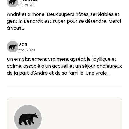
pour dormir à l'extérieur et au moins l'un d'entre
juil. 2023
nous a osé se jeter dans le lac.
André et Simone. Deux supers hôtes, serviables et
Le soir, nous avons pu terminer la journée autour
gentils. L'endroit est super pour se détendre. Merci
d'une bière dans le brasero mis à disposition.
à vous.
Librement inspiré de Peter Fox : "et au bout de la
Thomas
route, il y a une maison au bord du lac". Merci
Jan
encore à Andre et Simone !
mai 2023
Un emplacement vraiment agréable, idyllique et
calme, associé à un accueil et un séjour chaleureux
de la part d'André et de sa famille. Une vraie
recommandation. Merci pour tout !