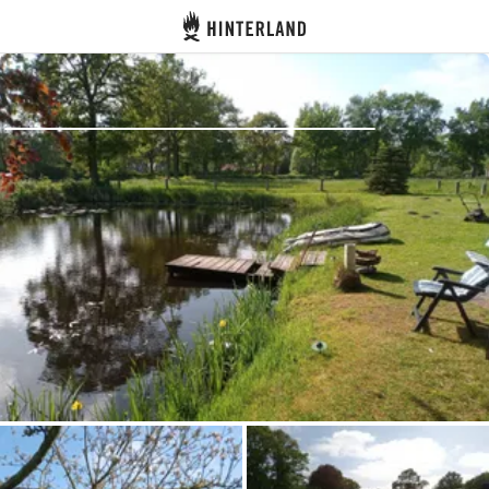
Hinterland
Dos
Se connecter
Créer un compte
Devenir hôte·sse
Emplacements
Hébergements
Routes