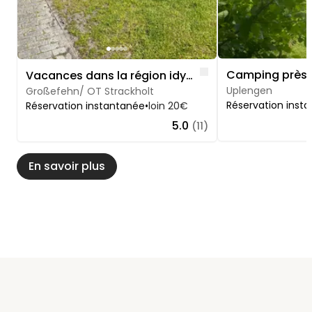
Like
Vacances dans la région idyllique de la Frise orientale
Uplengen
Großefehn/ OT Strackholt
Réservation inst
Réservation instantanée
•
loin 20€
5.0
(11)
En savoir plus