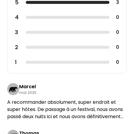
5
3
4
0
3
0
2
0
1
0
Marcel
mai 2025
A recommander absolument, super endroit et
super hôtes. De passage à un festival, nous avons
passé deux nuits ici et nous avons définitivement
fait la fête. En plus de l'emplacement pour le
camping-car, nous avons pu trouver des places
Thomas