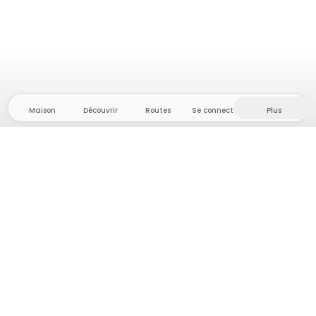
Maison
Découvrir
Routes
Se connecter
Plus
Direction l'arrière-pays, où liberté et aventure
sont chez elles ! Chez nous, vous trouverez plus de
5 000 tentes et emplacements privés dans des
endroits isolés pour votre prochaine aventure en
plein air.
App Store
Google Play Store