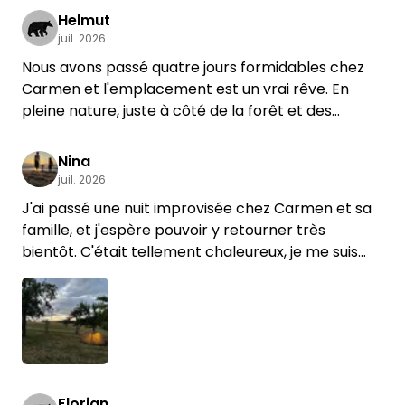
Helmut
juil. 2026
Nous avons passé quatre jours formidables chez
Carmen et l'emplacement est un vrai rêve. En
pleine nature, juste à côté de la forêt et des
champs. Carmen et sa famille sont super sympas
et très accueillants. Les moutons, les poules, les
Nina
canards et les chevaux sont géniaux. Nous
juil. 2026
aimerions beaucoup revenir.
J'ai passé une nuit improvisée chez Carmen et sa
famille, et j'espère pouvoir y retourner très
bientôt. C'était tellement chaleureux, je me suis
tout de suite sentie à l'aise. Et les moutons… j'ai eu
le coup de foudre ! :-)
Florian