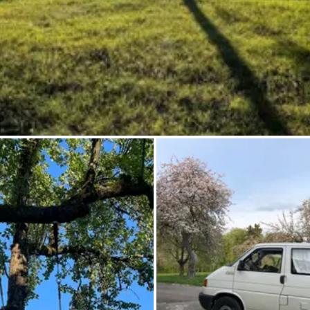
Demande à Howdy
Inspiration photo
Conseils et inspirations
Récits d'aventures
Bons cadeaux
À propos de nous
Shop
Contact
Select language