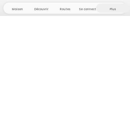
Maison
Découvrir
Routes
Se connecter
Plus
Direction l'arrière-pays, où liberté et aventure
sont chez elles ! Chez nous, vous trouverez plus de
5 000 tentes et emplacements privés dans des
endroits isolés pour votre prochaine aventure en
plein air.
App Store
Google Play Store
Campings et hébergements
Routes
Demande à Howdy
Inspiration photo
Devenir hôte·sse