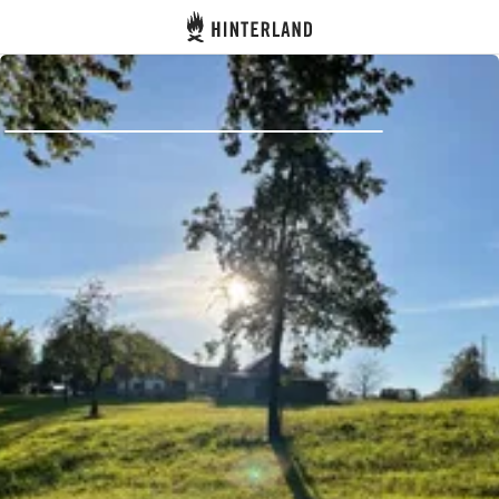
Hinterland
Dos
Se connecter
Créer un compte
Devenir hôte·sse
Emplacements
Hébergements
Routes