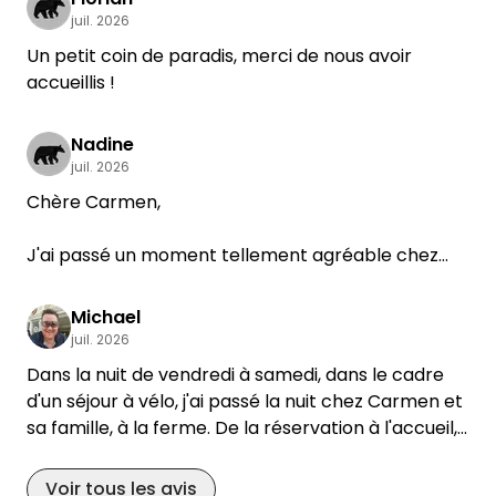
juil. 2026
Un petit coin de paradis, merci de nous avoir
accueillis !
Nadine
juil. 2026
Chère Carmen,
J'ai passé un moment tellement agréable chez
vous, j'aurais bien aimé rester plus longtemps !
Ce calme et cette vue unique, au milieu de vos
Michael
animaux, m'ont vraiment permis de me
juil. 2026
ressourcer.
Dans la nuit de vendredi à samedi, dans le cadre
Merci encore pour les délicieux concombres et les
d'un séjour à vélo, j'ai passé la nuit chez Carmen et
œufs 🫶
sa famille, à la ferme. De la réservation à l'accueil,
Je reviendrai sans aucun doute...
tout a été chaleureux et parfait. Ce ne sera
Je vous embrasse très fort
certainement pas ma seule escapade dans la
Voir tous les avis
Nadine