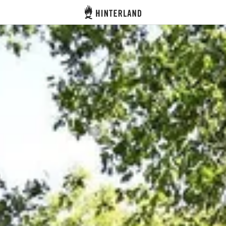
Hinterland